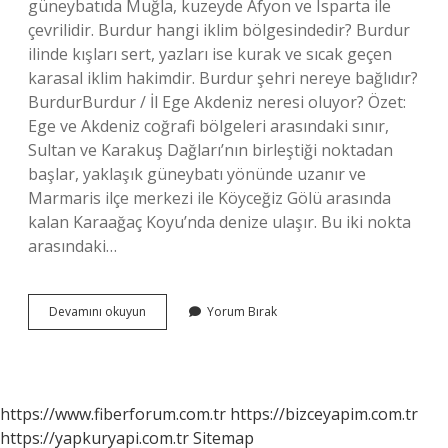
güneybatıda Muğla, kuzeyde Afyon ve Isparta ile
çevrilidir. Burdur hangi iklim bölgesindedir? Burdur
ilinde kışları sert, yazları ise kurak ve sıcak geçen
karasal iklim hakimdir. Burdur şehri nereye bağlıdır?
BurdurBurdur / İl Ege Akdeniz neresi oluyor? Özet:
Ege ve Akdeniz coğrafi bölgeleri arasındaki sınır,
Sultan ve Karakuş Dağları’nın birleştiği noktadan
başlar, yaklaşık güneybatı yönünde uzanır ve
Marmaris ilçe merkezi ile Köyceğiz Gölü arasında
kalan Karaağaç Koyu’nda denize ulaşır. Bu iki nokta
arasındaki…
Burdur
Devamını okuyun
Yorum Bırak
Ege
Mi
Akdeniz
Mi
https://www.fiberforum.com.tr
https://bizceyapim.com.tr
https://yapkuryapi.com.tr
Sitemap