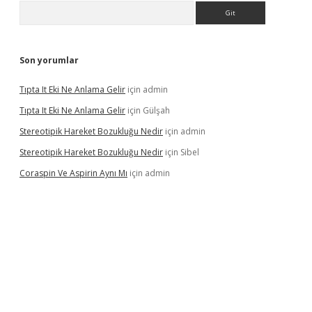
Arama
Son yorumlar
Tıpta It Eki Ne Anlama Gelir
için
admin
Tıpta It Eki Ne Anlama Gelir
için
Gülşah
Stereotipik Hareket Bozukluğu Nedir
için
admin
Stereotipik Hareket Bozukluğu Nedir
için
Sibel
Coraspin Ve Aspirin Aynı Mı
için
admin
vd.casino