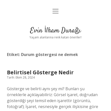
menüyü
Anasayfa
aç
Gizlilik Politikası
Evin İlham Durağı
Yasal Uyarı
Yaşam alanlarına renk katan öneriler!
Hakkımızda
Etiket:
Durum göstergesi ne demek
Belirtisel Gösterge Nedir
Tarih: Ekim 28, 2024
Gösterge ve belirti aynı şey mi? Bunları şu
örneklerle açıklayabiliriz: Görsel işaret, doğrudan
gösterdiği şeyi temsil eden işarettir (görüntü,
fotoğraf); İşaret, nesnesiyle gerçek ilişkisine göre