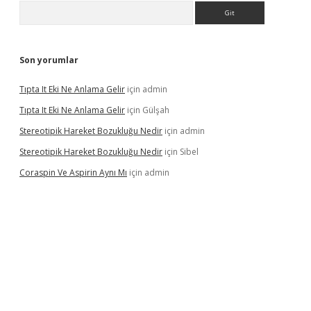
Arama
Son yorumlar
Tıpta It Eki Ne Anlama Gelir
için
admin
Tıpta It Eki Ne Anlama Gelir
için
Gülşah
Stereotipik Hareket Bozukluğu Nedir
için
admin
Stereotipik Hareket Bozukluğu Nedir
için
Sibel
Coraspin Ve Aspirin Aynı Mı
için
admin
d.casino