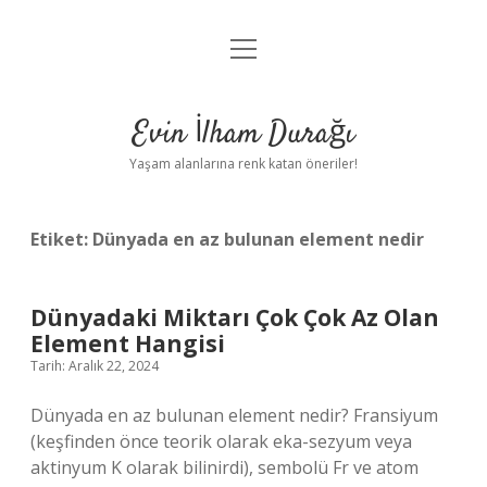
menüyü
Anasayfa
aç
Gizlilik Politikası
Evin İlham Durağı
Yasal Uyarı
Yaşam alanlarına renk katan öneriler!
Hakkımızda
Etiket:
Dünyada en az bulunan element nedir
Dünyadaki Miktarı Çok Çok Az Olan
Element Hangisi
Tarih: Aralık 22, 2024
Dünyada en az bulunan element nedir? Fransiyum
(keşfinden önce teorik olarak eka-sezyum veya
aktinyum K olarak bilinirdi), sembolü Fr ve atom