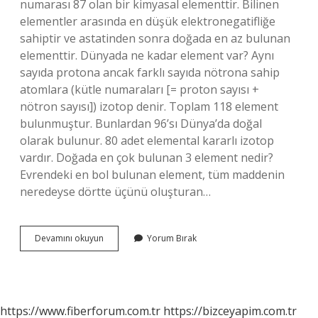
numarası 87 olan bir kimyasal elementtir. Bilinen
elementler arasında en düşük elektronegatifliğe
sahiptir ve astatinden sonra doğada en az bulunan
elementtir. Dünyada ne kadar element var? Aynı
sayıda protona ancak farklı sayıda nötrona sahip
atomlara (kütle numaraları [= proton sayısı +
nötron sayısı]) izotop denir. Toplam 118 element
bulunmuştur. Bunlardan 96’sı Dünya’da doğal
olarak bulunur. 80 adet elemental kararlı izotop
vardır. Doğada en çok bulunan 3 element nedir?
Evrendeki en bol bulunan element, tüm maddenin
neredeyse dörtte üçünü oluşturan…
Dünyadaki
Devamını okuyun
Yorum Bırak
Miktarı
Çok
Çok
Az
Olan
https://www.fiberforum.com.tr
https://bizceyapim.com.tr
Element