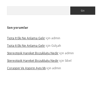
Arama
Son yorumlar
Tıpta It Eki Ne Anlama Gelir
için
admin
Tıpta It Eki Ne Anlama Gelir
için
Gülşah
Stereotipik Hareket Bozukluğu Nedir
için
admin
Stereotipik Hareket Bozukluğu Nedir
için
Sibel
Coraspin Ve Aspirin Aynı Mı
için
admin
vd.casino