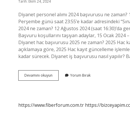
Tarih: Ekim 24, 2024
Diyanet personel alımı 2024 başvurusu ne zaman? 1-
Perşembe günü saat 23:55’e kadar adresindeki “Sınav
2024 ne zaman? 12 Ağustos 2024 (saat 16:30)’da ger
Başvuru koşullarını taşıyan adaylar, 15 Ocak 2024 –
Diyanet hac başvurusu 2025 ne zaman? 2025 Hac ka
açıklamaya göre, 2025 Hac kayıt güncelleme işlemle
kadar sürecek. Diyanet iş başvurusu nasıl yapılır? B
Diyanet
Devamını okuyun
Yorum Bırak
Başvuru
Tarihleri
Ne
Zaman
https://www.fiberforum.com.tr
https://bizceyapim.c