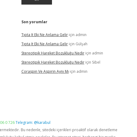
Son yorumlar
Tıpta It Eki Ne Anlama Gelir
için
admin
Tıpta It Eki Ne Anlama Gelir
için
Gülşah
Stereotipik Hareket Bozukluğu Nedir
için
admin
Stereotipik Hareket Bozukluğu Nedir
için
Sibel
Coraspin Ve Aspirin Aynı Mı
için
admin
06 0 726
Telegram: @karabul
vermektedir. Bu nedenle, sitedeki içerikleri proaktif olarak denetleme