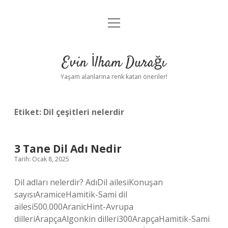
menüyü
Anasayfa
aç
Gizlilik Politikası
Evin İlham Durağı
Yasal Uyarı
Yaşam alanlarına renk katan öneriler!
Hakkımızda
Etiket:
Dil çeşitleri nelerdir
3 Tane Dil Adı Nedir
Tarih: Ocak 8, 2025
Dil adları nelerdir? AdıDil ailesiKonuşan
sayısıAramiceHamitik-Sami dil
ailesi500.000AranicHint-Avrupa
dilleriArapçaAlgonkin dilleri300ArapçaHamitik-Sami