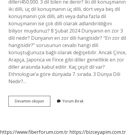
dilleri450.000. 3 dil bilen ne denir? İki dil konuşmanın
iki dilli, üç dil konuşmanın üç dilli, dört veya beş dil
konuşmanın çok dilli, altı veya daha fazla dil
konuşmanın ise çok dilli olarak adlandırıldığını
biliyor muydunuz? 8 Şubat 2024 Dünyanın en zor 3
dili nedir? Dünyanın en zor dili hangisidir? “En zor dil
hangisidir?” sorusunun cevabı hangi dili
konuştuğunuza bağlı olarak değişebilir. Ancak Çince,
Arapça, Japonca ve Fince gibi diller genellikle en zor
diller arasında kabul edilir. Kaç çeşit dil var?
Ethnologue’a göre dünyada 7. sırada. 3 Dünya Dili
Nedir?…
3
Devamını okuyun
Yorum Bırak
Tane
Dil
Adı
Nedir
https://www.fiberforum.com.tr
https://bizceyapim.com.tr