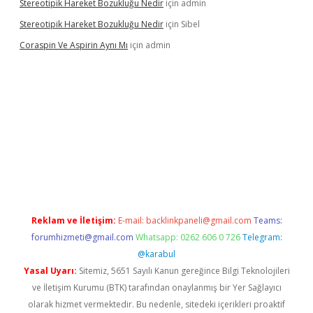
Stereotipik Hareket Bozukluğu Nedir
için
admin
Stereotipik Hareket Bozukluğu Nedir
için
Sibel
Coraspin Ve Aspirin Aynı Mı
için
admin
d.casino
Reklam ve İletişim:
E-mail:
backlinkpaneli@gmail.com
Teams:
forumhizmeti@gmail.com
Whatsapp: 0262 606 0 726
Telegram:
@karabul
Yasal Uyarı:
Sitemiz, 5651 Sayılı Kanun gereğince Bilgi Teknolojileri
ve İletişim Kurumu (BTK) tarafından onaylanmış bir Yer Sağlayıcı
olarak hizmet vermektedir. Bu nedenle, sitedeki içerikleri proaktif