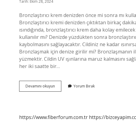
Tarih: Ekim 28, 2024
Bronzlaştırıcı krem denizden önce mi sonra mı kulla
Bronzlaştırıcı kremi denizden çıktıktan birkaç dakika
ısındığında, bronzlaştırıcı krem ​​daha kolay emilecek
kullanılır mı? Denizde yüzdükten sonra bronzlaştırıc
kaybolmasını sağlayacaktır. Cildiniz ne kadar ısınırsa
Bronzlaşmak için denize girilir mi? Bronzlaşmanın 
yüzmektir. Cildin UV ışınlarına maruz kalmasını sağ
her iki saatte bir…
Bronzlaştırıcı
Devamını okuyun
Yorum Bırak
Sürüp
Denize
Girilir
Mi
https://www.fiberforum.com.tr
https://bizceyapim.c