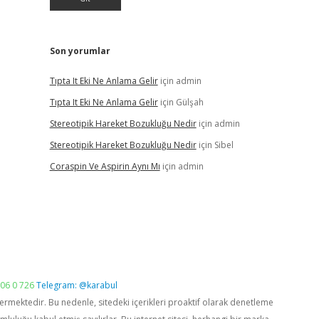
Son yorumlar
Tıpta It Eki Ne Anlama Gelir
için
admin
Tıpta It Eki Ne Anlama Gelir
için
Gülşah
Stereotipik Hareket Bozukluğu Nedir
için
admin
Stereotipik Hareket Bozukluğu Nedir
için
Sibel
Coraspin Ve Aspirin Aynı Mı
için
admin
06 0 726
Telegram: @karabul
vermektedir. Bu nedenle, sitedeki içerikleri proaktif olarak denetleme