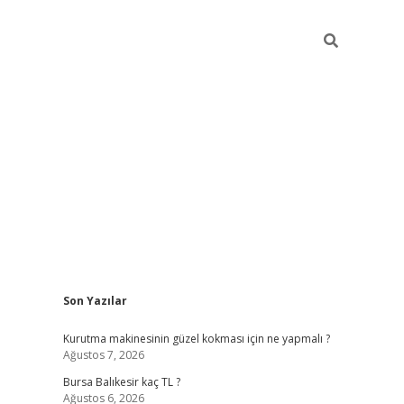
Sidebar
Son Yazılar
vd.casino
Kurutma makinesinin güzel kokması için ne yapmalı ?
Ağustos 7, 2026
Bursa Balıkesir kaç TL ?
Ağustos 6, 2026