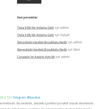
Son yorumlar
Tıpta It Eki Ne Anlama Gelir
için
admin
Tıpta It Eki Ne Anlama Gelir
için
Gülşah
Stereotipik Hareket Bozukluğu Nedir
için
admin
Stereotipik Hareket Bozukluğu Nedir
için
Sibel
Coraspin Ve Aspirin Aynı Mı
için
admin
06 0 726
Telegram: @karabul
vermektedir. Bu nedenle, sitedeki içerikleri proaktif olarak denetleme