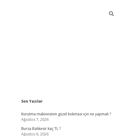
Sidebar
Son Yazılar
vd.casino
Kurutma makinesinin güzel kokması için ne yapmalı ?
Ağustos 7, 2026
Bursa Balıkesir kaç TL ?
Ağustos 6, 2026