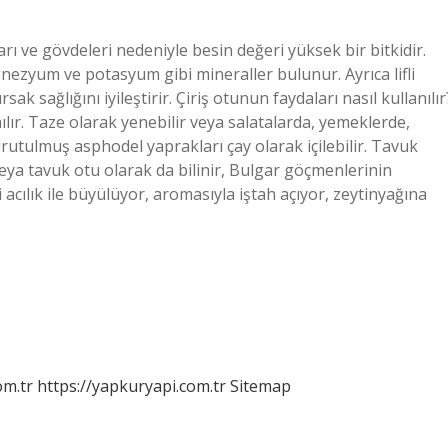
rı ve gövdeleri nedeniyle besin değeri yüksek bir bitkidir.
agnezyum ve potasyum gibi mineraller bulunur. Ayrıca lifli
ak sağlığını iyileştirir. Çiriş otunun faydaları nasıl kullanılır
ılır. Taze olarak yenebilir veya salatalarda, yemeklerde,
urutulmuş asphodel yaprakları çay olarak içilebilir. Tavuk
ya tavuk otu olarak da bilinir, Bulgar göçmenlerinin
 acılık ile büyülüyor, aromasıyla iştah açıyor, zeytinyağına
om.tr
https://yapkuryapi.com.tr
Sitemap