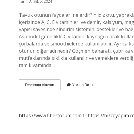
Tarih: Aralık 5, 2024
Tavuk otunun faydaları nelerdir? Yıldız otu, yaprakla
İçerisinde A, C, E vitaminleri ve demir, kalsiyum, m
yapısı sayesinde sindirim sistemini destekler ve bağırs
Asphodel genellikle C vitamini kaynağı olarak kullan
çorbalarda ve smoothielerde kullanılabilir. Ayrıca k
otunun diğer adı nedir? Göçmen baharatı, çubrika ve
mutfaklarında sıklıkla kullanılır ve yemeklere verdiği
tam kıvamında…
Kuşkuş
Devamını okuyun
Yorum Bırak
Otu
Nedir
https://www.fiberforum.com.tr
https://bizceyapim.c