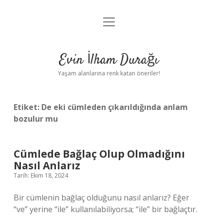
menüyü
Anasayfa
aç
Gizlilik Politikası
Evin İlham Durağı
Yasal Uyarı
Yaşam alanlarına renk katan öneriler!
Hakkımızda
Etiket:
De eki cümleden çıkarıldığında anlam
bozulur mu
Cümlede Bağlaç Olup Olmadığını
Nasıl Anlarız
Tarih: Ekim 18, 2024
Bir cümlenin bağlaç olduğunu nasıl anlarız? Eğer
“ve” yerine “ile” kullanılabiliyorsa; “ile” bir bağlaçtır.