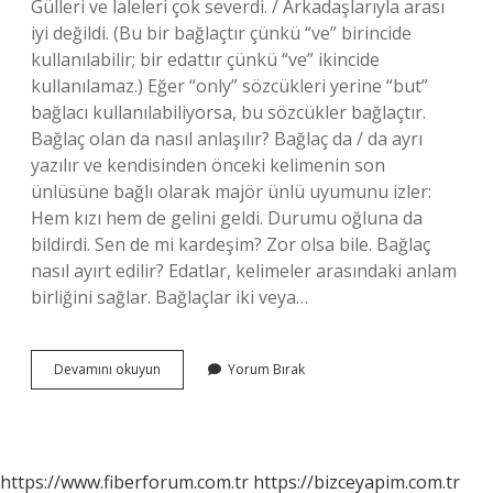
Gülleri ve laleleri çok severdi. / Arkadaşlarıyla arası
iyi değildi. (Bu bir bağlaçtır çünkü “ve” birincide
kullanılabilir; bir edattır çünkü “ve” ikincide
kullanılamaz.) Eğer “only” sözcükleri yerine “but”
bağlacı kullanılabiliyorsa, bu sözcükler bağlaçtır.
Bağlaç olan da nasıl anlaşılır? Bağlaç da / da ayrı
yazılır ve kendisinden önceki kelimenin son
ünlüsüne bağlı olarak majör ünlü uyumunu izler:
Hem kızı hem de gelini geldi. Durumu oğluna da
bildirdi. Sen de mi kardeşim? Zor olsa bile. Bağlaç
nasıl ayırt edilir? Edatlar, kelimeler arasındaki anlam
birliğini sağlar. Bağlaçlar iki veya…
Cümlede
Devamını okuyun
Yorum Bırak
Bağlaç
Olup
Olmadığını
Nasıl
Anlarız
https://www.fiberforum.com.tr
https://bizceyapim.com.tr