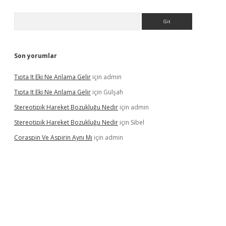
Arama
Son yorumlar
Tıpta It Eki Ne Anlama Gelir
için
admin
Tıpta It Eki Ne Anlama Gelir
için
Gülşah
Stereotipik Hareket Bozukluğu Nedir
için
admin
Stereotipik Hareket Bozukluğu Nedir
için
Sibel
Coraspin Ve Aspirin Aynı Mı
için
admin
no