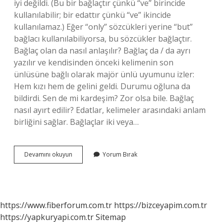
iyi değildi. (Bu bir bağlaçtır çünkü “ve” birincide
kullanılabilir; bir edattır çünkü “ve” ikincide
kullanılamaz.) Eğer “only” sözcükleri yerine “but”
bağlacı kullanılabiliyorsa, bu sözcükler bağlaçtır.
Bağlaç olan da nasıl anlaşılır? Bağlaç da / da ayrı
yazılır ve kendisinden önceki kelimenin son
ünlüsüne bağlı olarak majör ünlü uyumunu izler:
Hem kızı hem de gelini geldi. Durumu oğluna da
bildirdi. Sen de mi kardeşim? Zor olsa bile. Bağlaç
nasıl ayırt edilir? Edatlar, kelimeler arasındaki anlam
birliğini sağlar. Bağlaçlar iki veya…
Cümlede
Devamını okuyun
Yorum Bırak
Bağlaç
Olup
Olmadığını
Nasıl
Anlarız
https://www.fiberforum.com.tr
https://bizceyapim.com.tr
https://yapkuryapi.com.tr
Sitemap