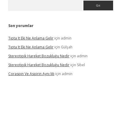
Arama
Son yorumlar
Tıpta It Eki Ne Anlama Gelir
için
admin
Tıpta It Eki Ne Anlama Gelir
için
Gülşah
Stereotipik Hareket Bozukluğu Nedir
için
admin
Stereotipik Hareket Bozukluğu Nedir
için
Sibel
Coraspin Ve Aspirin Aynı Mı
için
admin
d.casino