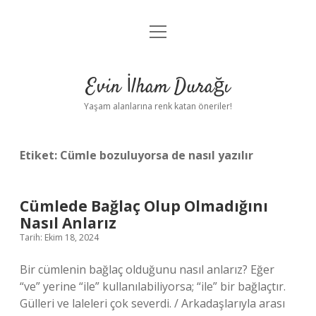
menüyü
Anasayfa
aç
Gizlilik Politikası
Evin İlham Durağı
Yasal Uyarı
Yaşam alanlarına renk katan öneriler!
Hakkımızda
Etiket:
Cümle bozuluyorsa de nasıl yazılır
Cümlede Bağlaç Olup Olmadığını
Nasıl Anlarız
Tarih: Ekim 18, 2024
Bir cümlenin bağlaç olduğunu nasıl anlarız? Eğer
“ve” yerine “ile” kullanılabiliyorsa; “ile” bir bağlaçtır.
Gülleri ve laleleri çok severdi. / Arkadaşlarıyla arası