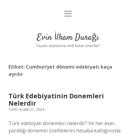
menüyü
Anasayfa
aç
Gizlilik Politikası
Evin İlham Durağı
Yasal Uyarı
Yaşam alanlarına renk katan öneriler!
Hakkımızda
Etiket:
Cumhuriyet dönemi edebiyatı kaça
ayrılır
Türk Edebiyatinin Donemleri
Nelerdir
Tarih: Aralık 21, 2024
Türk edebiyatı dönemleri nelerdir? Ve her eser,
yazıldığı dönemin özelliklerini hesaba kattığınızda