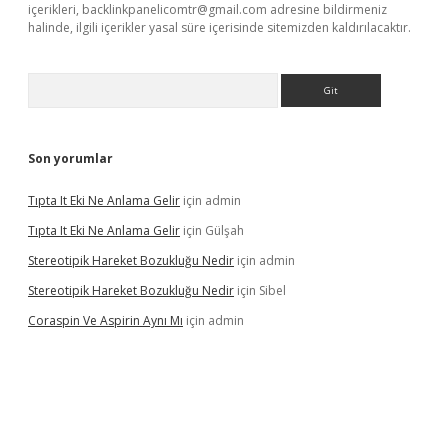
içerikleri,
backlinkpanelicomtr@gmail.com
adresine bildirmeniz
halinde, ilgili içerikler yasal süre içerisinde sitemizden kaldırılacaktır.
Arama
Son yorumlar
Tıpta It Eki Ne Anlama Gelir
için
admin
Tıpta It Eki Ne Anlama Gelir
için
Gülşah
Stereotipik Hareket Bozukluğu Nedir
için
admin
Stereotipik Hareket Bozukluğu Nedir
için
Sibel
Coraspin Ve Aspirin Aynı Mı
için
admin