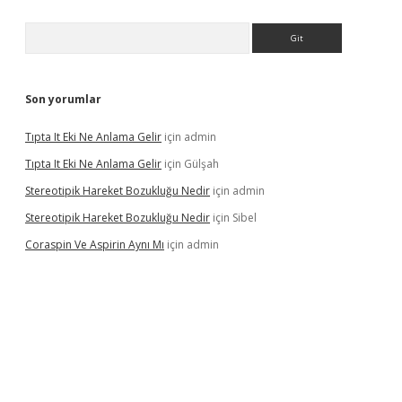
Arama
Son yorumlar
Tıpta It Eki Ne Anlama Gelir
için
admin
Tıpta It Eki Ne Anlama Gelir
için
Gülşah
Stereotipik Hareket Bozukluğu Nedir
için
admin
Stereotipik Hareket Bozukluğu Nedir
için
Sibel
Coraspin Ve Aspirin Aynı Mı
için
admin
d.casino