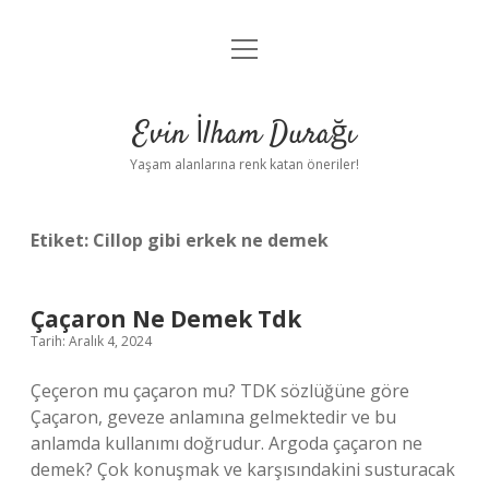
menüyü
Anasayfa
aç
Gizlilik Politikası
Evin İlham Durağı
Yasal Uyarı
Yaşam alanlarına renk katan öneriler!
Hakkımızda
Etiket:
Cillop gibi erkek ne demek
Çaçaron Ne Demek Tdk
Tarih: Aralık 4, 2024
Çeçeron mu çaçaron mu? TDK sözlüğüne göre
Çaçaron, geveze anlamına gelmektedir ve bu
anlamda kullanımı doğrudur. Argoda çaçaron ne
demek? Çok konuşmak ve karşısındakini susturacak