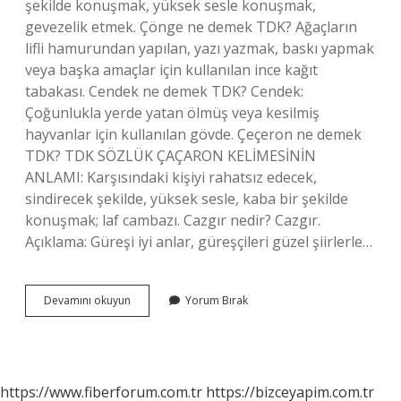
şekilde konuşmak, yüksek sesle konuşmak,
gevezelik etmek. Çönge ne demek TDK? Ağaçların
lifli hamurundan yapılan, yazı yazmak, baskı yapmak
veya başka amaçlar için kullanılan ince kağıt
tabakası. Cendek ne demek TDK? Cendek:
Çoğunlukla yerde yatan ölmüş veya kesilmiş
hayvanlar için kullanılan gövde. Çeçeron ne demek
TDK? TDK SÖZLÜK ÇAÇARON KELİMESİNİN
ANLAMI: Karşısındaki kişiyi rahatsız edecek,
sindirecek şekilde, yüksek sesle, kaba bir şekilde
konuşmak; laf cambazı. Cazgır nedir? Cazgır.
Açıklama: Güreşi iyi anlar, güreşçileri güzel şiirlerle…
Çaçaron
Devamını okuyun
Yorum Bırak
Ne
Demek
Tdk
https://www.fiberforum.com.tr
https://bizceyapim.com.tr