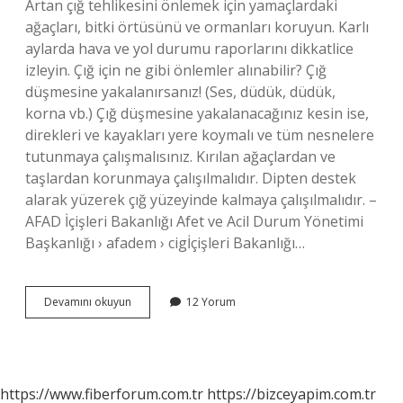
Artan çığ tehlikesini önlemek için yamaçlardaki
ağaçları, bitki örtüsünü ve ormanları koruyun. Karlı
aylarda hava ve yol durumu raporlarını dikkatlice
izleyin. Çığ için ne gibi önlemler alınabilir? Çığ
düşmesine yakalanırsanız! (Ses, düdük, düdük,
korna vb.) Çığ düşmesine yakalanacağınız kesin ise,
direkleri ve kayakları yere koymalı ve tüm nesnelere
tutunmaya çalışmalısınız. Kırılan ağaçlardan ve
taşlardan korunmaya çalışılmalıdır. Dipten destek
alarak yüzerek çığ yüzeyinde kalmaya çalışılmalıdır. –
AFAD İçişleri Bakanlığı Afet ve Acil Durum Yönetimi
Başkanlığı › afadem › cigİçişleri Bakanlığı…
Çığ
Devamını okuyun
12 Yorum
Felaketine
Karşı
En
Önemli
Tedbir
https://www.fiberforum.com.tr
https://bizceyapim.com.tr
Çevreyi