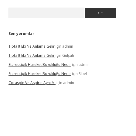
Arama
Son yorumlar
Tıpta It Eki Ne Anlama Gelir
için
admin
Tıpta It Eki Ne Anlama Gelir
için
Gülşah
Stereotipik Hareket Bozukluğu Nedir
için
admin
Stereotipik Hareket Bozukluğu Nedir
için
Sibel
Coraspin Ve Aspirin Aynı Mı
için
admin
d.casino