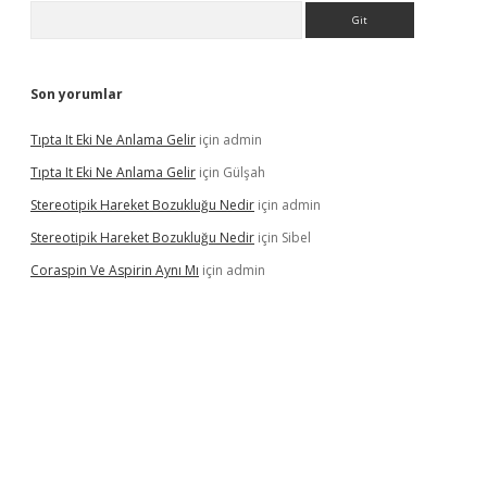
Arama
Son yorumlar
Tıpta It Eki Ne Anlama Gelir
için
admin
Tıpta It Eki Ne Anlama Gelir
için
Gülşah
Stereotipik Hareket Bozukluğu Nedir
için
admin
Stereotipik Hareket Bozukluğu Nedir
için
Sibel
Coraspin Ve Aspirin Aynı Mı
için
admin
d.casino