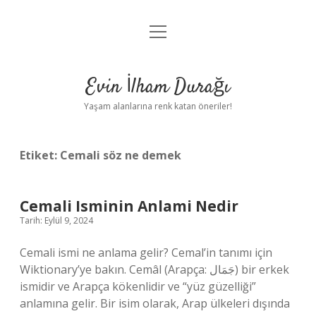
menüyü
Anasayfa
aç
Gizlilik Politikası
Evin İlham Durağı
Yasal Uyarı
Yaşam alanlarına renk katan öneriler!
Hakkımızda
Etiket:
Cemali söz ne demek
Cemali Isminin Anlami Nedir
Tarih: Eylül 9, 2024
Cemali ismi ne anlama gelir? Cemal’in tanımı için
Wiktionary’ye bakın. Cemâl (Arapça: جَمَال‎) bir erkek
ismidir ve Arapça kökenlidir ve “yüz güzelliği”
anlamına gelir. Bir isim olarak, Arap ülkeleri dışında