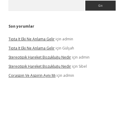
Arama
Son yorumlar
Tıpta It Eki Ne Anlama Gelir
için
admin
Tıpta It Eki Ne Anlama Gelir
için
Gülşah
Stereotipik Hareket Bozukluğu Nedir
için
admin
Stereotipik Hareket Bozukluğu Nedir
için
Sibel
Coraspin Ve Aspirin Aynı Mı
için
admin
d.casino