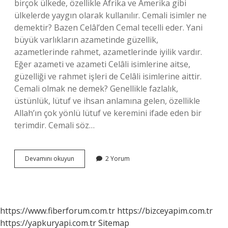
birçok ülkede, özellikle Afrika ve Amerika gibi
ülkelerde yaygın olarak kullanılır. Cemali isimler ne
demektir? Bazen Celâl’den Cemal tecelli eder. Yani
büyük varlıkların azametinde güzellik,
azametlerinde rahmet, azametlerinde iyilik vardır.
Eğer azameti ve azameti Celâli isimlerine aitse,
güzelliği ve rahmet işleri de Celâli isimlerine aittir.
Cemali olmak ne demek? Genellikle fazlalık,
üstünlük, lütuf ve ihsan anlamına gelen, özellikle
Allah’ın çok yönlü lütuf ve keremini ifade eden bir
terimdir. Cemali söz…
Cemali
Devamını okuyun
2 Yorum
Isminin
Anlami
Nedir
https://www.fiberforum.com.tr
https://bizceyapim.com.tr
https://yapkuryapi.com.tr
Sitemap