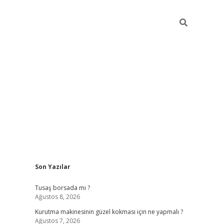
Sidebar
Son Yazılar
vd.casino
Tusaş borsada mı ?
Ağustos 8, 2026
Kurutma makinesinin güzel kokması için ne yapmalı ?
Ağustos 7, 2026