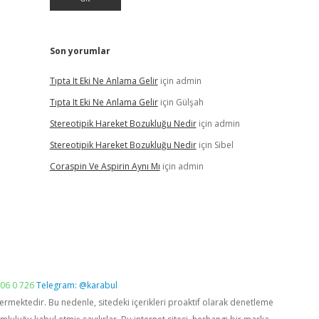
Son yorumlar
Tıpta It Eki Ne Anlama Gelir
için
admin
Tıpta It Eki Ne Anlama Gelir
için
Gülşah
Stereotipik Hareket Bozukluğu Nedir
için
admin
Stereotipik Hareket Bozukluğu Nedir
için
Sibel
Coraspin Ve Aspirin Aynı Mı
için
admin
06 0 726
Telegram: @karabul
vermektedir. Bu nedenle, sitedeki içerikleri proaktif olarak denetleme