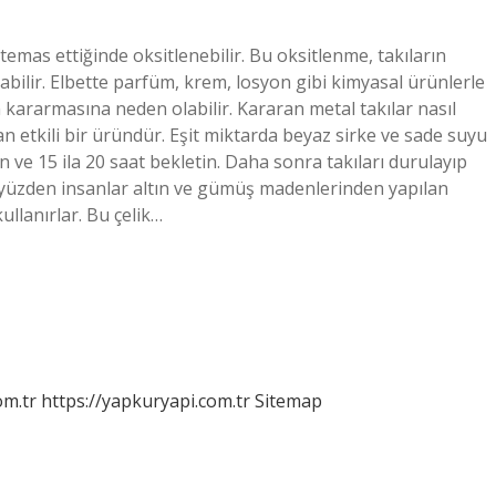
 temas ettiğinde oksitlenebilir. Bu oksitlenme, takıların
ilir. Elbette parfüm, krem, losyon gibi kimyasal ürünlerle
n kararmasına neden olabilir. Kararan metal takılar nasıl
ılan etkili bir üründür. Eşit miktarda beyaz sirke ve sade suyu
un ve 15 ila 20 saat bekletin. Daha sonra takıları durulayıp
 yüzden insanlar altın ve gümüş madenlerinden yapılan
ullanırlar. Bu çelik…
om.tr
https://yapkuryapi.com.tr
Sitemap