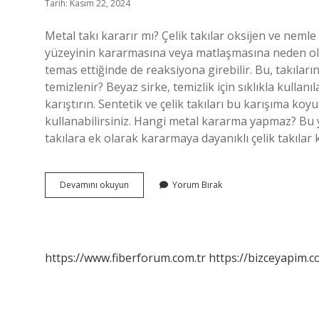
Tarih: Kasım 22, 2024
Metal takı kararır mı? Çelik takılar oksijen ve nemle
yüzeyinin kararmasına veya matlaşmasına neden olab
temas ettiğinde de reaksiyona girebilir. Bu, takıları
temizlenir? Beyaz sirke, temizlik için sıklıkla kullan
karıştırın. Sentetik ve çelik takıları bu karışıma koy
kullanabilirsiniz. Hangi metal kararma yapmaz? Bu
takılara ek olarak kararmaya dayanıklı çelik takılar k
Metal
Devamını okuyun
Yorum Bırak
Takı
Kararma
Yapar
Mı
https://www.fiberforum.com.tr
https://bizceyapim.c