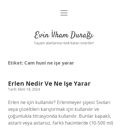
menüyü
Anasayfa
aç
Gizlilik Politikası
Evin İlham Durağı
Yasal Uyarı
Yaşam alanlarına renk katan öneriler!
Hakkımızda
Etiket:
Cam huni ne işe yarar
Erlen Nedir Ve Ne Işe Yarar
Tarih: Ekim 18, 2024
Erlen ne için kullanılır? Erlenmeyer şişesi: Sıvıları
veya çözeltileri karıştırmak için kullanılır ve
çoğunlukla titrasyonda kullanılır. Bunlar kapaklı,
astarlı veya astarsız, farklı hacimlerde (10-500 ml)