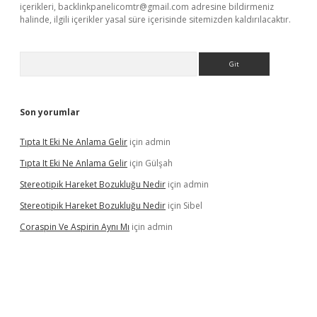
içerikleri,
backlinkpanelicomtr@gmail.com
adresine bildirmeniz
halinde, ilgili içerikler yasal süre içerisinde sitemizden kaldırılacaktır.
Arama
Son yorumlar
Tıpta It Eki Ne Anlama Gelir
için
admin
Tıpta It Eki Ne Anlama Gelir
için
Gülşah
Stereotipik Hareket Bozukluğu Nedir
için
admin
Stereotipik Hareket Bozukluğu Nedir
için
Sibel
Coraspin Ve Aspirin Aynı Mı
için
admin