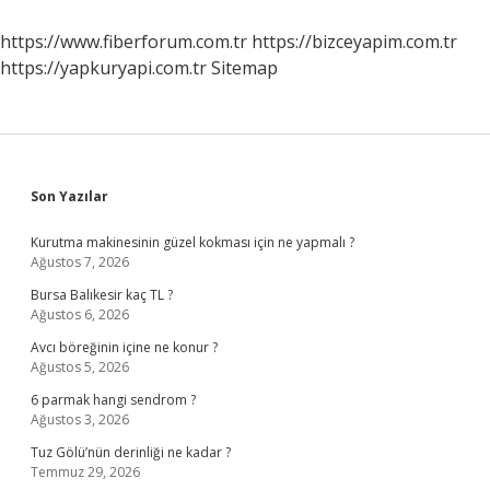
Işe
Yarar
https://www.fiberforum.com.tr
https://bizceyapim.com.tr
https://yapkuryapi.com.tr
Sitemap
Sidebar
Son Yazılar
Kurutma makinesinin güzel kokması için ne yapmalı ?
Ağustos 7, 2026
Bursa Balıkesir kaç TL ?
Ağustos 6, 2026
Avcı böreğinin içine ne konur ?
Ağustos 5, 2026
6 parmak hangi sendrom ?
Ağustos 3, 2026
Tuz Gölü’nün derinliği ne kadar ?
Temmuz 29, 2026