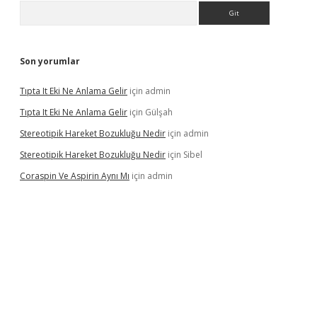
Arama
Son yorumlar
Tıpta It Eki Ne Anlama Gelir
için
admin
Tıpta It Eki Ne Anlama Gelir
için
Gülşah
Stereotipik Hareket Bozukluğu Nedir
için
admin
Stereotipik Hareket Bozukluğu Nedir
için
Sibel
Coraspin Ve Aspirin Aynı Mı
için
admin
vd.casino