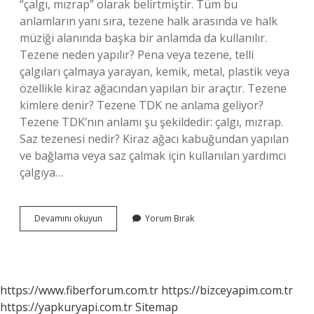
“çalgı, mızrap” olarak belirtmiştir. Tüm bu
anlamların yanı sıra, tezene halk arasında ve halk
müziği alanında başka bir anlamda da kullanılır.
Tezene neden yapılır? Pena veya tezene, telli
çalgıları çalmaya yarayan, kemik, metal, plastik veya
özellikle kiraz ağacından yapılan bir araçtır. Tezene
kimlere denir? Tezene TDK ne anlama geliyor?
Tezene TDK’nın anlamı şu şekildedir: çalgı, mızrap.
Saz tezenesi nedir? Kiraz ağacı kabuğundan yapılan
ve bağlama veya saz çalmak için kullanılan yardımcı
çalgıya…
Tezene
Devamını okuyun
Yorum Bırak
Ne
Işe
Yarar
https://www.fiberforum.com.tr
https://bizceyapim.com.tr
https://yapkuryapi.com.tr
Sitemap