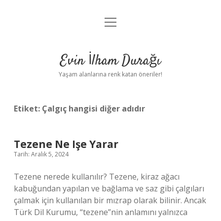
menüyü
Anasayfa
aç
Gizlilik Politikası
Evin İlham Durağı
Yasal Uyarı
Yaşam alanlarına renk katan öneriler!
Hakkımızda
Etiket:
Çalgıç hangisi diğer adıdır
Tezene Ne Işe Yarar
Tarih: Aralık 5, 2024
Tezene nerede kullanılır? Tezene, kiraz ağacı
kabuğundan yapılan ve bağlama ve saz gibi çalgıları
çalmak için kullanılan bir mızrap olarak bilinir. Ancak
Türk Dil Kurumu, “tezene”nin anlamını yalnızca