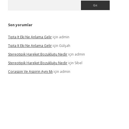
Arama
Son yorumlar
Tıpta It Eki Ne Anlama Gelir
için
admin
Tıpta It Eki Ne Anlama Gelir
için
Gülşah
Stereotipik Hareket Bozukluğu Nedir
için
admin
Stereotipik Hareket Bozukluğu Nedir
için
Sibel
Coraspin Ve Aspirin Aynı Mı
için
admin
vd.casino