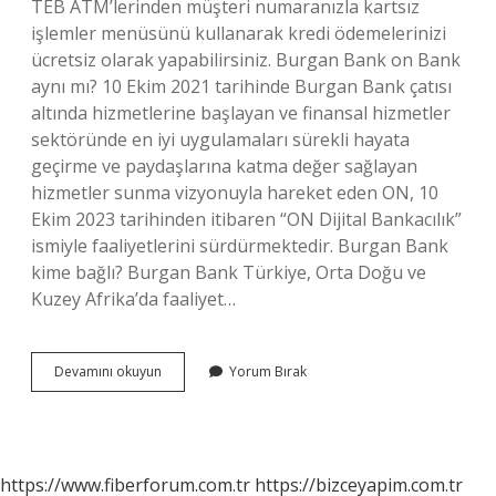
TEB ATM’lerinden müşteri numaranızla kartsız
işlemler menüsünü kullanarak kredi ödemelerinizi
ücretsiz olarak yapabilirsiniz. Burgan Bank on Bank
aynı mı? 10 Ekim 2021 tarihinde Burgan Bank çatısı
altında hizmetlerine başlayan ve finansal hizmetler
sektöründe en iyi uygulamaları sürekli hayata
geçirme ve paydaşlarına katma değer sağlayan
hizmetler sunma vizyonuyla hareket eden ON, 10
Ekim 2023 tarihinden itibaren “ON Dijital Bankacılık”
ismiyle faaliyetlerini sürdürmektedir. Burgan Bank
kime bağlı? Burgan Bank Türkiye, Orta Doğu ve
Kuzey Afrika’da faaliyet…
Burgan
Devamını okuyun
Yorum Bırak
Bank
Hangi
Bankaya
Ait
https://www.fiberforum.com.tr
https://bizceyapim.com.tr