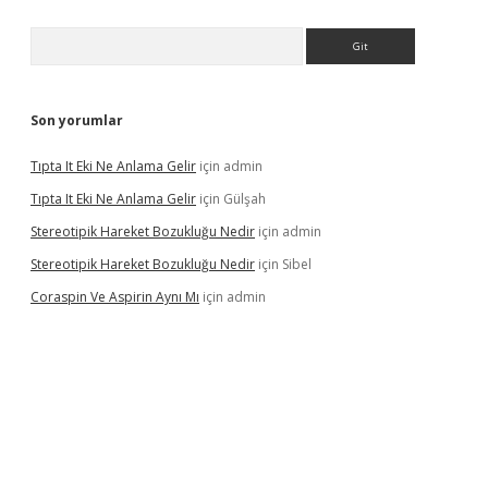
Arama
Son yorumlar
Tıpta It Eki Ne Anlama Gelir
için
admin
Tıpta It Eki Ne Anlama Gelir
için
Gülşah
Stereotipik Hareket Bozukluğu Nedir
için
admin
Stereotipik Hareket Bozukluğu Nedir
için
Sibel
Coraspin Ve Aspirin Aynı Mı
için
admin
vd.casino