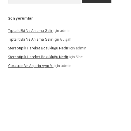
Son yorumlar
Tıpta It Eki Ne Anlama Gelir
için
admin
Tıpta It Eki Ne Anlama Gelir
için
Gülşah
Stereotipik Hareket Bozukluğu Nedir
için
admin
Stereotipik Hareket Bozukluğu Nedir
için
Sibel
Coraspin Ve Aspirin Aynı Mı
için
admin
vd.casino