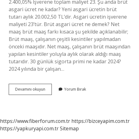
2.400,05% İşverene toplam maliyet 23. Şu anda brüt
asgari ücret ne kadar? Yeni asgari ücretin brüt
tutarı aylık 20.002,50 TL’dir. Asgari ücretin işverene
maliyeti 23’tür. Brüt asgari ücret ne demek? Net
maaş brüt maaş farkı kısaca şu şekilde açıklanabilir;
Brüt maaş, çalışanın çeşitli kesintiler yapılmadan
önceki maaşıdır. Net maaş, çalışanın brüt maaşından
yapılan kesintiler yoluyla aylık olarak aldığı maaş
tutarıdır. 30 günlük sigorta primi ne kadar 2024?
2024 yılında bir çalışan…
2024
Devamını okuyun
Yorum Bırak
Brut
Asgari
Ücret
Ne
Kadar
https://www.fiberforum.com.tr
https://bizceyapim.com.tr
https://yapkuryapi.com.tr
Sitemap