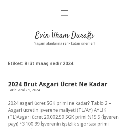
menüyü
Anasayfa
aç
Gizlilik Politikası
Evin İlham Durağı
Yasal Uyarı
Yaşam alanlarına renk katan öneriler!
Hakkımızda
Etiket:
Brüt maaş nedir 2024
2024 Brut Asgari Ücret Ne Kadar
Tarih: Aralık 5, 2024
2024 asgari ücret SGK primi ne kadar? Tablo 2 –
Asgari ücretin işverene maliyeti (TL/AY) AYLIK
(TL)Asgari ücret 20.002,50 SGK primi %15,5 (İşveren
payı) *3.100,39 İşverenin işsizlik sigortası primi