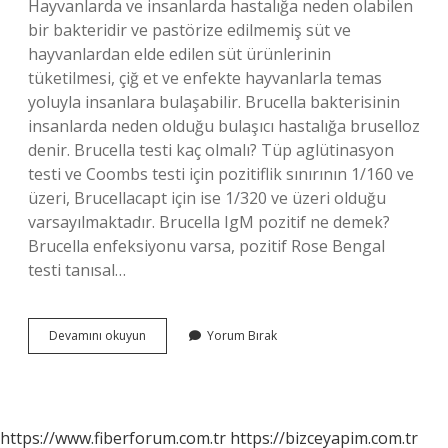
Hayvanlarda ve insanlarda hastalığa neden olabilen
bir bakteridir ve pastörize edilmemiş süt ve
hayvanlardan elde edilen süt ürünlerinin
tüketilmesi, çiğ et ve enfekte hayvanlarla temas
yoluyla insanlara bulaşabilir. Brucella bakterisinin
insanlarda neden olduğu bulaşıcı hastalığa bruselloz
denir. Brucella testi kaç olmalı? Tüp aglütinasyon
testi ve Coombs testi için pozitiflik sınırının 1/160 ve
üzeri, Brucellacapt için ise 1/320 ve üzeri olduğu
varsayılmaktadır. Brucella IgM pozitif ne demek?
Brucella enfeksiyonu varsa, pozitif Rose Bengal
testi tanısal…
Brusella
Devamını okuyun
Yorum Bırak
Testi
Negatif
Ne
Demek
https://www.fiberforum.com.tr
https://bizceyapim.com.tr