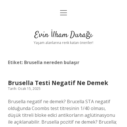
menüyü
Anasayfa
aç
Gizlilik Politikası
Evin İlham Durağı
Yasal Uyarı
Yaşam alanlarına renk katan öneriler!
Hakkımızda
Etiket:
Brusella nereden bulaşır
Brusella Testi Negatif Ne Demek
Tarih: Ocak 15, 2025
Brusella negatif ne demek? Brucella STA negatif
olduğunda Coombs test titresinin 1/40 olması,
düşük titreli bloke edici antikorların aglütinasyonu
ile açıklanabilir. Brusella pozitif ne demek? Brucella;