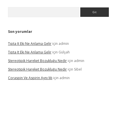
Arama
Son yorumlar
Tıpta It Eki Ne Anlama Gelir
için
admin
Tıpta It Eki Ne Anlama Gelir
için
Gülşah
Stereotipik Hareket Bozukluğu Nedir
için
admin
Stereotipik Hareket Bozukluğu Nedir
için
Sibel
Coraspin Ve Aspirin Aynı Mı
için
admin
vd.casino