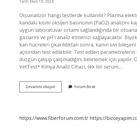
Tarih: Ekim 19, 2024
Otoanalizör hangi testlerde kullanılır? Plazma elektro
kandaki kısmi oksijen basıncının (PaO2) analizini 
uygun laboratuvar ortamı sağlandığında bir otoanaliz
gazlarını ve pH’ı analiz etmenizi sağlayacaktır. Biyo
kan hücreleri çıkarıldıktan sonra, kanın sıvı bileşen
açısından test edilebilir. Test edilen parametrelerin
düzgün çalışıp çalışmadığını belirlemek için yapılır
VetTest* Kimya Analiz Cihazı, tek bir serum,…
Otoanalizör
Devamını okuyun
Yorum Bırak
Cihazı
Ne
Işe
Yarar
https://www.fiberforum.com.tr
https://bizceyapim.c