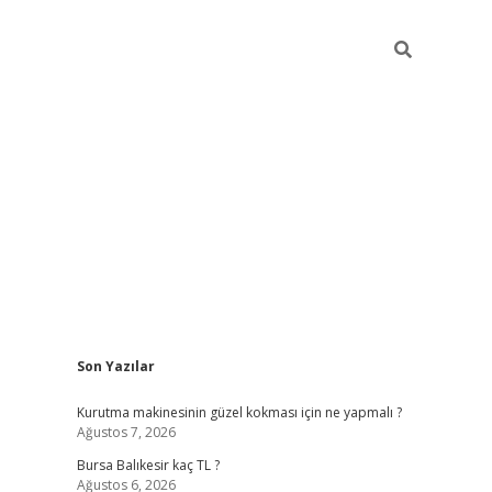
Sidebar
Son Yazılar
vd.casino
Kurutma makinesinin güzel kokması için ne yapmalı ?
Ağustos 7, 2026
Bursa Balıkesir kaç TL ?
Ağustos 6, 2026