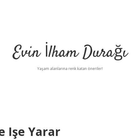
Evin İlham Durağı
Yaşam alanlarına renk katan öneriler!
e Işe Yarar