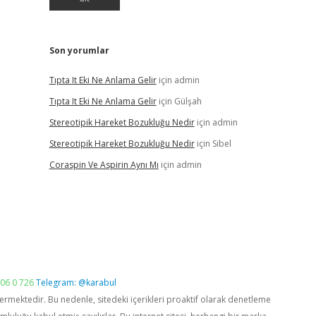
Son yorumlar
Tıpta It Eki Ne Anlama Gelir
için
admin
Tıpta It Eki Ne Anlama Gelir
için
Gülşah
Stereotipik Hareket Bozukluğu Nedir
için
admin
Stereotipik Hareket Bozukluğu Nedir
için
Sibel
Coraspin Ve Aspirin Aynı Mı
için
admin
06 0 726
Telegram: @karabul
vermektedir. Bu nedenle, sitedeki içerikleri proaktif olarak denetleme