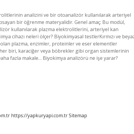
litlerinin analizini ve bir otoanalizör kullanılarak arteriyel
kapsayan bir öğrenme materyalidir. Genel amaç: Bu modül,
ör kullanılarak plazma elektrolitlerini, arteriyel kan
kimya cihazı neleri ölçer? Biyokimyasal testlerKırmızı ve beya
i olan plazma, enzimler, proteinler ve eser elementler
 her biri, karaciğer veya böbrekler gibi organ sistemlerinin
. Daha fazla makale… Biyokimya analizörü ne işe yarar?
om.tr
https://yapkuryapi.com.tr
Sitemap