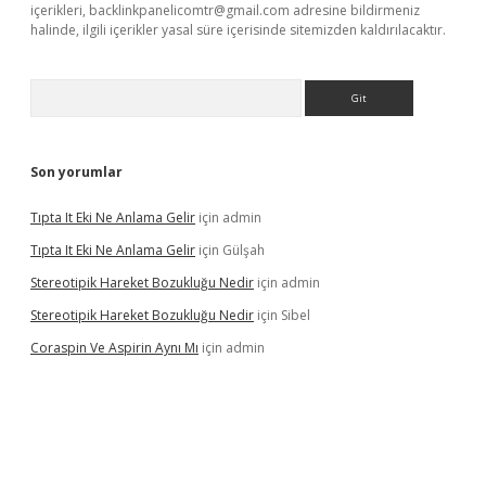
içerikleri,
backlinkpanelicomtr@gmail.com
adresine bildirmeniz
halinde, ilgili içerikler yasal süre içerisinde sitemizden kaldırılacaktır.
Arama
Son yorumlar
Tıpta It Eki Ne Anlama Gelir
için
admin
Tıpta It Eki Ne Anlama Gelir
için
Gülşah
Stereotipik Hareket Bozukluğu Nedir
için
admin
Stereotipik Hareket Bozukluğu Nedir
için
Sibel
Coraspin Ve Aspirin Aynı Mı
için
admin