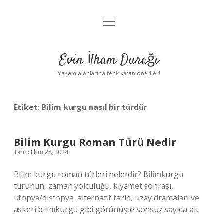
menüyü
Anasayfa
aç
Gizlilik Politikası
Evin İlham Durağı
Yasal Uyarı
Yaşam alanlarına renk katan öneriler!
Hakkımızda
Etiket:
Bilim kurgu nasıl bir türdür
Bilim Kurgu Roman Türü Nedir
Tarih: Ekim 28, 2024
Bilim kurgu roman türleri nelerdir? Bilimkurgu
türünün, zaman yolculuğu, kıyamet sonrası,
ütopya/distopya, alternatif tarih, uzay dramaları ve
askeri bilimkurgu gibi görünüşte sonsuz sayıda alt