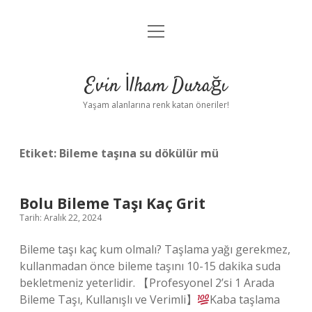
menüyü
Anasayfa
aç
Gizlilik Politikası
Evin İlham Durağı
Yasal Uyarı
Yaşam alanlarına renk katan öneriler!
Hakkımızda
Etiket:
Bileme taşına su dökülür mü
Bolu Bileme Taşı Kaç Grit
Tarih: Aralık 22, 2024
Bileme taşı kaç kum olmalı? Taşlama yağı gerekmez,
kullanmadan önce bileme taşını 10-15 dakika suda
bekletmeniz yeterlidir. 【Profesyonel 2’si 1 Arada
Bileme Taşı, Kullanışlı ve Verimli】
Kaba taşlama