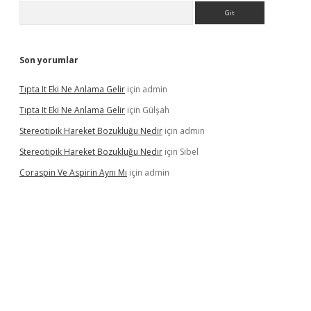
Arama
Son yorumlar
Tıpta It Eki Ne Anlama Gelir
için
admin
Tıpta It Eki Ne Anlama Gelir
için
Gülşah
Stereotipik Hareket Bozukluğu Nedir
için
admin
Stereotipik Hareket Bozukluğu Nedir
için
Sibel
Coraspin Ve Aspirin Aynı Mı
için
admin
d.casino