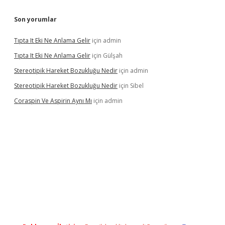
Son yorumlar
Tıpta It Eki Ne Anlama Gelir
için
admin
Tıpta It Eki Ne Anlama Gelir
için
Gülşah
Stereotipik Hareket Bozukluğu Nedir
için
admin
Stereotipik Hareket Bozukluğu Nedir
için
Sibel
Coraspin Ve Aspirin Aynı Mı
için
admin
d.casino