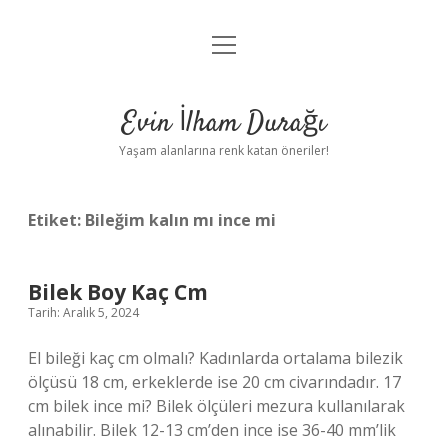
menüyü
Anasayfa
aç
Gizlilik Politikası
Evin İlham Durağı
Yasal Uyarı
Yaşam alanlarına renk katan öneriler!
Hakkımızda
Etiket:
Bileğim kalın mı ince mi
Bilek Boy Kaç Cm
Tarih: Aralık 5, 2024
El bileği kaç cm olmalı? Kadınlarda ortalama bilezik
ölçüsü 18 cm, erkeklerde ise 20 cm civarındadır. 17
cm bilek ince mi? Bilek ölçüleri mezura kullanılarak
alınabilir. Bilek 12-13 cm’den ince ise 36-40 mm’lik