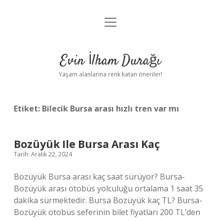
menüyü
Anasayfa
aç
Gizlilik Politikası
Evin İlham Durağı
Yasal Uyarı
Yaşam alanlarına renk katan öneriler!
Hakkımızda
Etiket:
Bilecik Bursa arası hızlı tren var mı
Bozüyük Ile Bursa Arası Kaç
Tarih: Aralık 22, 2024
Bozüyük Bursa arası kaç saat sürüyor? Bursa-
Bozüyük arası otobüs yolculuğu ortalama 1 saat 35
dakika sürmektedir. Bursa Bozüyük kaç TL? Bursa-
Bozüyük otobüs seferinin bilet fiyatları 200 TL’den