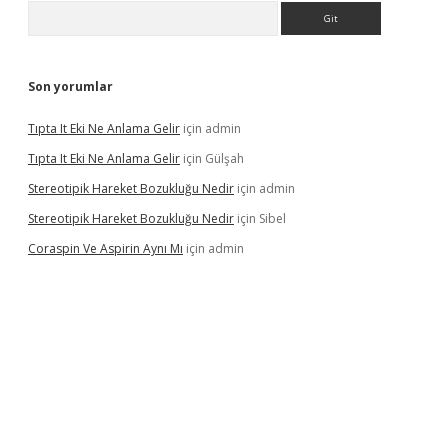
Arama
Son yorumlar
Tıpta It Eki Ne Anlama Gelir
için
admin
Tıpta It Eki Ne Anlama Gelir
için
Gülşah
Stereotipik Hareket Bozukluğu Nedir
için
admin
Stereotipik Hareket Bozukluğu Nedir
için
Sibel
Coraspin Ve Aspirin Aynı Mı
için
admin
vd.casino