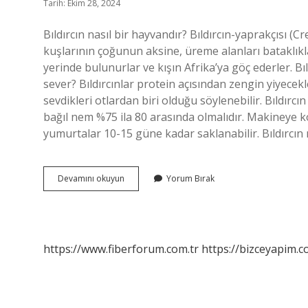
Tarih: Ekim 28, 2024
Bıldırcın nasıl bir hayvandır? Bıldırcın-yaprakçısı (C
kuşlarının çoğunun aksine, üreme alanları bataklıklar 
yerinde bulunurlar ve kışın Afrika’ya göç ederler. Bıl
sever? Bıldırcınlar protein açısından zengin yiyecek
sevdikleri otlardan biri olduğu söylenebilir. Bıldırcı
bağıl nem %75 ila 80 arasında olmalıdır. Makineye 
yumurtalar 10-15 güne kadar saklanabilir. Bıldırcın
Bıldırcının
Devamını okuyun
Yorum Bırak
Özellikleri
Nelerdir
https://www.fiberforum.com.tr
https://bizceyapim.c