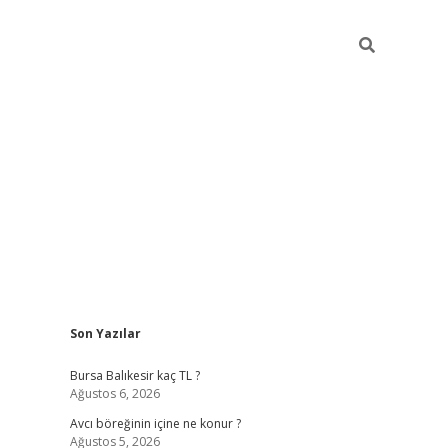
Sidebar
Son Yazılar
vd.casino
Bursa Balıkesir kaç TL ?
Ağustos 6, 2026
Avcı böreğinin içine ne konur ?
Ağustos 5, 2026