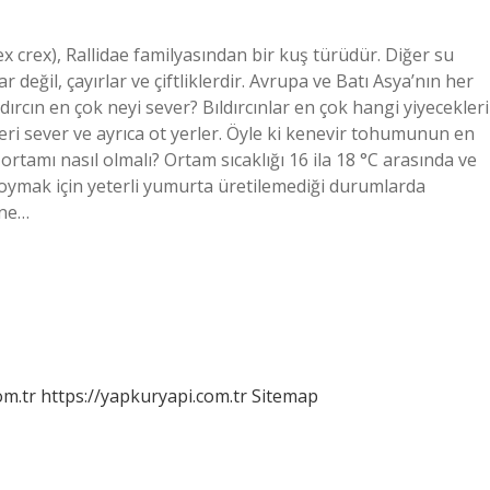
rex crex), Rallidae familyasından bir kuş türüdür. Diğer su
değil, çayırlar ve çiftliklerdir. Avrupa ve Batı Asya’nın her
dırcın en çok neyi sever? Bıldırcınlar en çok hangi yiyecekleri
leri sever ve ayrıca ot yerler. Öyle ki kenevir tohumunun en
n ortamı nasıl olmalı? Ortam sıcaklığı 16 ila 18 °C arasında ve
koymak için yeterli yumurta üretilemediği durumlarda
 ne…
om.tr
https://yapkuryapi.com.tr
Sitemap