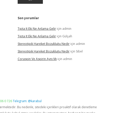
Son yorumlar
Tıpta It Eki Ne Anlama Gelir
için
admin
Tıpta It Eki Ne Anlama Gelir
için
Gülşah
Stereotipik Hareket Bozukluğu Nedir
için
admin
Stereotipik Hareket Bozukluğu Nedir
için
Sibel
Coraspin Ve Aspirin Aynı Mı
için
admin
06 0 726
Telegram: @karabul
vermektedir. Bu nedenle, sitedeki içerikleri proaktif olarak denetleme