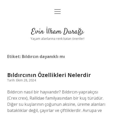
menüyü
Anasayfa
aç
Gizlilik Politikası
Evin İlham Durağı
Yasal Uyarı
Yaşam alanlarına renk katan öneriler!
Hakkımızda
Etiket:
Bıldırcın dayanıklı mı
Bıldırcının Özellikleri Nelerdir
Tarih: Ekim 28, 2024
Bıldırcın nasıl bir hayvandır? Bıldırcın-yaprakçısı
(Crex crex), Rallidae familyasından bir kuş türüdür.
Diğer su kuşlarının çoğunun aksine, üreme alanları
bataklıklar değil, çayırlar ve çiftliklerdir. Avrupa ve