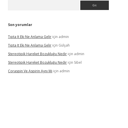
Arama
Son yorumlar
Tıpta It Eki Ne Anlama Gelir
için
admin
Tıpta It Eki Ne Anlama Gelir
için
Gülşah
Stereotipik Hareket Bozukluğu Nedir
için
admin
Stereotipik Hareket Bozukluğu Nedir
için
Sibel
Coraspin Ve Aspirin Aynı Mı
için
admin
d.casino