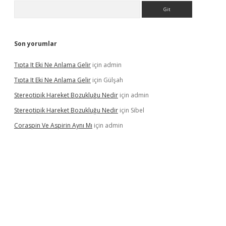
Arama
Son yorumlar
Tıpta It Eki Ne Anlama Gelir
için
admin
Tıpta It Eki Ne Anlama Gelir
için
Gülşah
Stereotipik Hareket Bozukluğu Nedir
için
admin
Stereotipik Hareket Bozukluğu Nedir
için
Sibel
Coraspin Ve Aspirin Aynı Mı
için
admin
d.casino