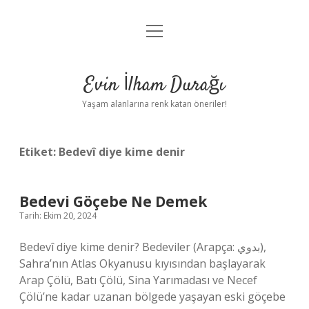
menüyü
Anasayfa
aç
Gizlilik Politikası
Evin İlham Durağı
Yasal Uyarı
Yaşam alanlarına renk katan öneriler!
Hakkımızda
Etiket:
Bedevî diye kime denir
Bedevi Göçebe Ne Demek
Tarih: Ekim 20, 2024
Bedevî diye kime denir? Bedeviler (Arapça: بدوي),
Sahra’nın Atlas Okyanusu kıyısından başlayarak
Arap Çölü, Batı Çölü, Sina Yarımadası ve Necef
Çölü’ne kadar uzanan bölgede yaşayan eski göçebe