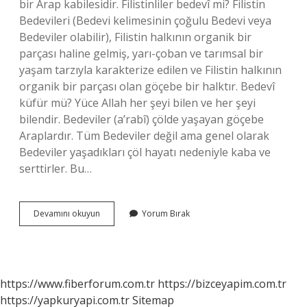
bir Arap kabilesidir. Filistinliler bedevî mi? Filistin
Bedevileri (Bedevi kelimesinin çoğulu Bedevi veya
Bedeviler olabilir), Filistin halkının organik bir
parçası haline gelmiş, yarı-çoban ve tarımsal bir
yaşam tarzıyla karakterize edilen ve Filistin halkının
organik bir parçası olan göçebe bir halktır. Bedevî
küfür mü? Yüce Allah her şeyi bilen ve her şeyi
bilendir. Bedeviler (a’rabî) çölde yaşayan göçebe
Araplardır. Tüm Bedeviler değil ama genel olarak
Bedeviler yaşadıkları çöl hayatı nedeniyle kaba ve
serttirler. Bu…
Bedevi
Devamını okuyun
Yorum Bırak
Göçebe
Ne
Demek
https://www.fiberforum.com.tr
https://bizceyapim.com.tr
https://yapkuryapi.com.tr
Sitemap