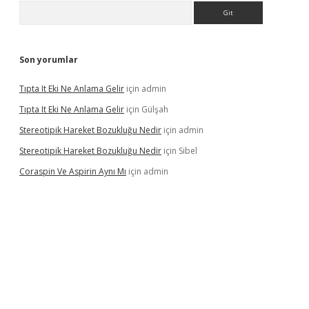
Arama
Son yorumlar
Tıpta It Eki Ne Anlama Gelir
için
admin
Tıpta It Eki Ne Anlama Gelir
için
Gülşah
Stereotipik Hareket Bozukluğu Nedir
için
admin
Stereotipik Hareket Bozukluğu Nedir
için
Sibel
Coraspin Ve Aspirin Aynı Mı
için
admin
d.casino