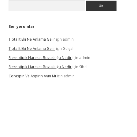
Arama
Son yorumlar
Tıpta It Eki Ne Anlama Gelir
için
admin
Tıpta It Eki Ne Anlama Gelir
için
Gülşah
Stereotipik Hareket Bozukluğu Nedir
için
admin
Stereotipik Hareket Bozukluğu Nedir
için
Sibel
Coraspin Ve Aspirin Aynı Mı
için
admin
.casino