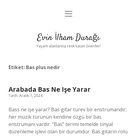
menüyü
Anasayfa
aç
Gizlilik Politikası
Evin İlham Durağı
Yasal Uyarı
Yaşam alanlarına renk katan öneriler!
Hakkımızda
Etiket:
Bas plus nedir
Arabada Bas Ne Işe Yarar
Tarih: Aralık 7, 2024
Bass ne işe yarar? Bas gitar türev bir enstrümandır;
her müzik türünün kendine özgü bir bas
enstrümanı vardır. “Bas” terimi temelde sinyal
düzenleme işlevi olan bir durumdur. Bas gitarın rolü