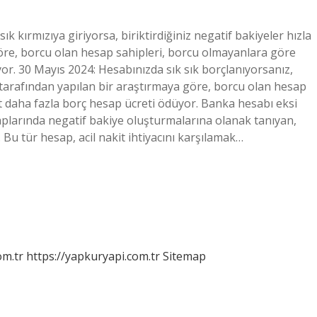
 kırmızıya giriyorsa, biriktirdiğiniz negatif bakiyeler hızla
göre, borcu olan hesap sahipleri, borcu olmayanlara göre
or. 30 Mayıs 2024: Hesabınızda sık sık borçlanıyorsanız,
PB tarafından yapılan bir araştırmaya göre, borcu olan hesap
t daha fazla borç hesap ücreti ödüyor. Banka hesabı eksi
aplarında negatif bakiye oluşturmalarına olanak tanıyan,
Bu tür hesap, acil nakit ihtiyacını karşılamak…
om.tr
https://yapkuryapi.com.tr
Sitemap