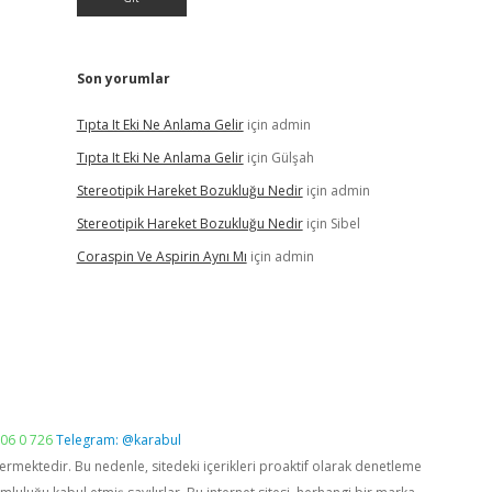
Son yorumlar
Tıpta It Eki Ne Anlama Gelir
için
admin
Tıpta It Eki Ne Anlama Gelir
için
Gülşah
Stereotipik Hareket Bozukluğu Nedir
için
admin
Stereotipik Hareket Bozukluğu Nedir
için
Sibel
Coraspin Ve Aspirin Aynı Mı
için
admin
06 0 726
Telegram: @karabul
vermektedir. Bu nedenle, sitedeki içerikleri proaktif olarak denetleme