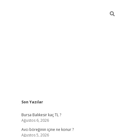
Sidebar
Son Yazılar
vd.casino
Bursa Balıkesir kaç TL ?
Ağustos 6, 2026
Avcı böreğinin içine ne konur ?
Ağustos 5, 2026