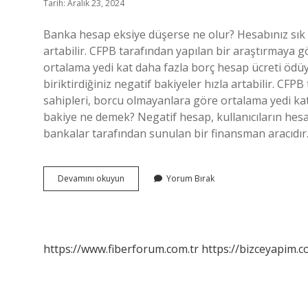
Tarih: Aralık 23, 2024
Banka hesap eksiye düşerse ne olur? Hesabınız sık sık
artabilir. CFPB tarafından yapılan bir araştırmaya 
ortalama yedi kat daha fazla borç hesap ücreti ödüy
biriktirdiğiniz negatif bakiyeler hızla artabilir. CF
sahipleri, borcu olmayanlara göre ortalama yedi ka
bakiye ne demek? Negatif hesap, kullanıcıların hes
bankalar tarafından sunulan bir finansman aracıdır. 
Banka
Devamını okuyun
Yorum Bırak
Hesabı
Neden
Eksiye
Düşer
https://www.fiberforum.com.tr
https://bizceyapim.c