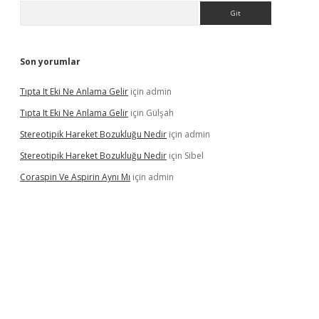
Arama
Son yorumlar
Tıpta It Eki Ne Anlama Gelir
için
admin
Tıpta It Eki Ne Anlama Gelir
için
Gülşah
Stereotipik Hareket Bozukluğu Nedir
için
admin
Stereotipik Hareket Bozukluğu Nedir
için
Sibel
Coraspin Ve Aspirin Aynı Mı
için
admin
d.casino