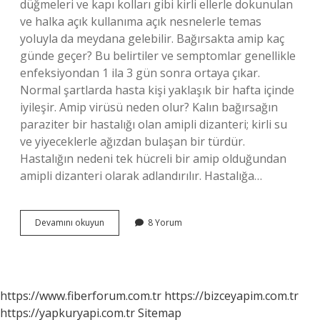
düğmeleri ve kapı kolları gibi kirli ellerle dokunulan
ve halka açık kullanıma açık nesnelerle temas
yoluyla da meydana gelebilir. Bağırsakta amip kaç
günde geçer? Bu belirtiler ve semptomlar genellikle
enfeksiyondan 1 ila 3 gün sonra ortaya çıkar.
Normal şartlarda hasta kişi yaklaşık bir hafta içinde
iyileşir. Amip virüsü neden olur? Kalın bağırsağın
paraziter bir hastalığı olan amipli dizanteri; kirli su
ve yiyeceklerle ağızdan bulaşan bir türdür.
Hastalığın nedeni tek hücreli bir amip olduğundan
amipli dizanteri olarak adlandırılır. Hastalığa…
Amip
Devamını okuyun
8 Yorum
Dizanteri
Nasıl
Bulaşır
https://www.fiberforum.com.tr
https://bizceyapim.com.tr
https://yapkuryapi.com.tr
Sitemap