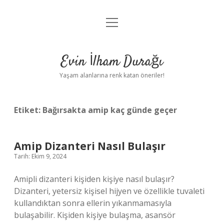
menüyü
Anasayfa
aç
Gizlilik Politikası
Evin İlham Durağı
Yasal Uyarı
Yaşam alanlarına renk katan öneriler!
Hakkımızda
Etiket:
Bağırsakta amip kaç günde geçer
Amip Dizanteri Nasıl Bulaşır
Tarih: Ekim 9, 2024
Amipli dizanteri kişiden kişiye nasıl bulaşır?
Dizanteri, yetersiz kişisel hijyen ve özellikle tuvaleti
kullandıktan sonra ellerin yıkanmamasıyla
bulaşabilir. Kişiden kişiye bulaşma, asansör