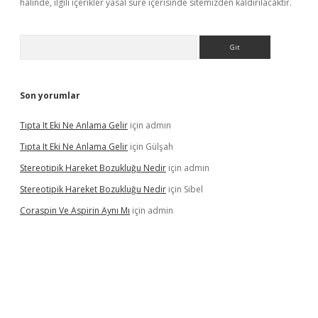
halinde, ilgili içerikler yasal süre içerisinde sitemizden kaldırılacaktır.
Arama
Son yorumlar
Tıpta It Eki Ne Anlama Gelir
için
admin
Tıpta It Eki Ne Anlama Gelir
için
Gülşah
Stereotipik Hareket Bozukluğu Nedir
için
admin
Stereotipik Hareket Bozukluğu Nedir
için
Sibel
Coraspin Ve Aspirin Aynı Mı
için
admin