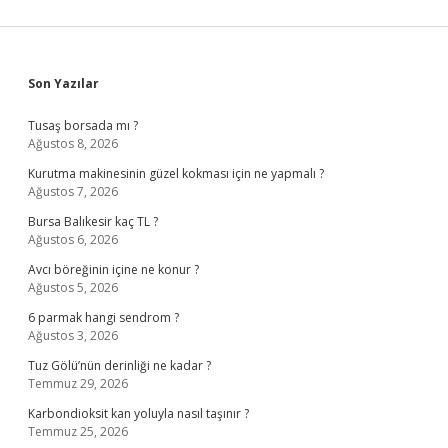
Sidebar
Son Yazılar
Tusaş borsada mı ?
Ağustos 8, 2026
Kurutma makinesinin güzel kokması için ne yapmalı ?
Ağustos 7, 2026
Bursa Balıkesir kaç TL ?
Ağustos 6, 2026
Avcı böreğinin içine ne konur ?
Ağustos 5, 2026
6 parmak hangi sendrom ?
Ağustos 3, 2026
Tuz Gölü’nün derinliği ne kadar ?
Temmuz 29, 2026
Karbondioksit kan yoluyla nasıl taşınır ?
Temmuz 25, 2026