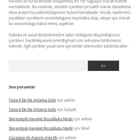
Kurumu (BTK) tarafından onaylanmış bir Yer Sağlayıcı olarak hizmet
vermektedir. Bu nedenle, sitedeki içerikleri proaktif olarak denetleme
veya araştırma yükümlülüğümüz bulunmamaktadır. Ancak, üyelerimiz
yazdıkları içeriklerin sorumluluğunu taşımakta olup, siteye üye olarak
bu sorumluluğu kabul etmiş sayılırlar.
Hukuka ve yasal düzenlemelere aykırı olduğunu düşündüğünüz
içerikleri,
backlinkpanelicomtr@gmail.com
adresine bildirmeniz
halinde, ilgili içerikler yasal süre içerisinde sitemizden kaldırılacaktır.
Arama
Son yorumlar
Tıpta It Eki Ne Anlama Gelir
için
admin
Tıpta It Eki Ne Anlama Gelir
için
Gülşah
Stereotipik Hareket Bozukluğu Nedir
için
admin
Stereotipik Hareket Bozukluğu Nedir
için
Sibel
Coraspin Ve Aspirin Aynı Mı
için
admin