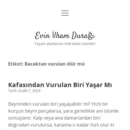
menüyü
Anasayfa
aç
Gizlilik Politikası
Evin İlham Durağı
Yasal Uyarı
Yaşam alanlarına renk katan öneriler!
Hakkımızda
Etiket:
Bacaktan vurulan ölür mü
Kafasından Vurulan Biri Yaşar Mı
Tarih: Aralık 7, 2024
Beyninden vurulan biri yaşayabilir mi? Hızlı bir
kurşun beyni parçalarsa, yara genellikle ani ölümle
sonuçlanır. Kalp veya ana damarlardan biri
doğrudan vurulursa, kanama o kadar hızlı olur ki