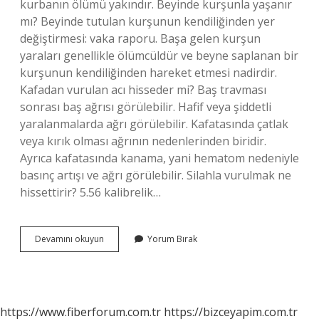
kurbanın ölümü yakındır. Beyinde kurşunla yaşanır
mı? Beyinde tutulan kurşunun kendiliğinden yer
değiştirmesi: vaka raporu. Başa gelen kurşun
yaraları genellikle ölümcüldür ve beyne saplanan bir
kurşunun kendiliğinden hareket etmesi nadirdir.
Kafadan vurulan acı hisseder mi? Baş travması
sonrası baş ağrısı görülebilir. Hafif veya şiddetli
yaralanmalarda ağrı görülebilir. Kafatasında çatlak
veya kırık olması ağrının nedenlerinden biridir.
Ayrıca kafatasında kanama, yani hematom nedeniyle
basınç artışı ve ağrı görülebilir. Silahla vurulmak ne
hissettirir? 5.56 kalibrelik…
Kafasından
Devamını okuyun
Yorum Bırak
Vurulan
Biri
Yaşar
Mı
https://www.fiberforum.com.tr
https://bizceyapim.com.tr