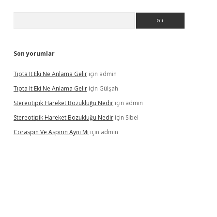
Arama
Son yorumlar
Tıpta It Eki Ne Anlama Gelir
için
admin
Tıpta It Eki Ne Anlama Gelir
için
Gülşah
Stereotipik Hareket Bozukluğu Nedir
için
admin
Stereotipik Hareket Bozukluğu Nedir
için
Sibel
Coraspin Ve Aspirin Aynı Mı
için
admin
d.casino