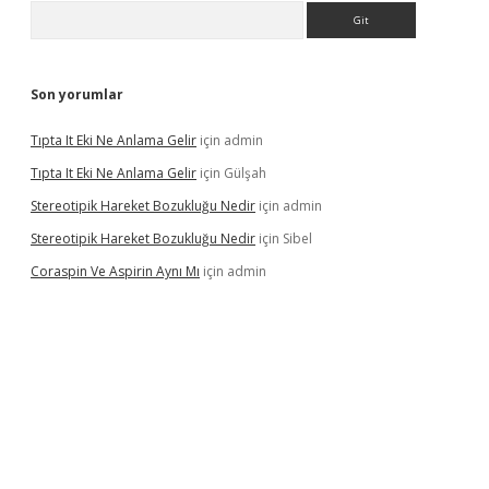
Arama
Son yorumlar
Tıpta It Eki Ne Anlama Gelir
için
admin
Tıpta It Eki Ne Anlama Gelir
için
Gülşah
Stereotipik Hareket Bozukluğu Nedir
için
admin
Stereotipik Hareket Bozukluğu Nedir
için
Sibel
Coraspin Ve Aspirin Aynı Mı
için
admin
vd.casino