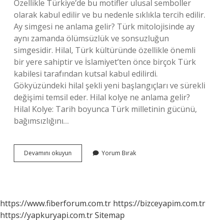
Özellikle Türkiye’de bu motifler ulusal semboller
olarak kabul edilir ve bu nedenle sıklıkla tercih edilir.
Ay simgesi ne anlama gelir? Türk mitolojisinde ay
aynı zamanda ölümsüzlük ve sonsuzluğun
simgesidir. Hilal, Türk kültüründe özellikle önemli
bir yere sahiptir ve İslamiyet’ten önce birçok Türk
kabilesi tarafından kutsal kabul edilirdi.
Gökyüzündeki hilal şekli yeni başlangıçları ve sürekli
değişimi temsil eder. Hilal kolye ne anlama gelir?
Hilal Kolye: Tarih boyunca Türk milletinin gücünü,
bağımsızlığını…
Ay
Devamını okuyun
Yorum Bırak
Kolyesi
Ne
Anlama
Gelir
https://www.fiberforum.com.tr
https://bizceyapim.com.tr
https://yapkuryapi.com.tr
Sitemap