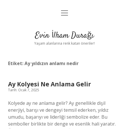
menüyü
Anasayfa
aç
Gizlilik Politikası
Evin İlham Durağı
Yasal Uyarı
Yaşam alanlarına renk katan öneriler!
Hakkımızda
Etiket:
Ay yıldızın anlamı nedir
Ay Kolyesi Ne Anlama Gelir
Tarih: Ocak 7, 2025
Kolyede ay ne anlama gelir? Ay genellikle dişil
enerjiyi, barışı ve dengeyi temsil ederken, yıldız
umudu, başarıyı ve liderliği sembolize eder. Bu
semboller birlikte bir denge ve esenlik hali yaratır.