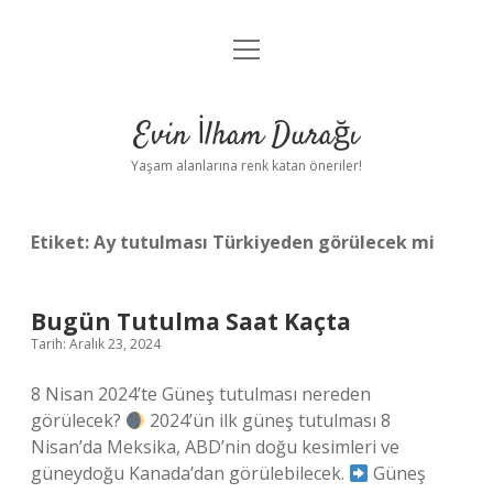
menüyü
Anasayfa
aç
Gizlilik Politikası
Evin İlham Durağı
Yasal Uyarı
Yaşam alanlarına renk katan öneriler!
Hakkımızda
Etiket:
Ay tutulması Türkiyeden görülecek mi
Bugün Tutulma Saat Kaçta
Tarih: Aralık 23, 2024
8 Nisan 2024’te Güneş tutulması nereden
görülecek?
2024’ün ilk güneş tutulması 8
Nisan’da Meksika, ABD’nin doğu kesimleri ve
güneydoğu Kanada’dan görülebilecek.
Güneş