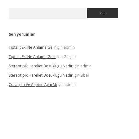
Arama
Son yorumlar
Tıpta It Eki Ne Anlama Gelir
için
admin
Tıpta It Eki Ne Anlama Gelir
için
Gülşah
Stereotipik Hareket Bozukluğu Nedir
için
admin
Stereotipik Hareket Bozukluğu Nedir
için
Sibel
Coraspin Ve Aspirin Aynı Mı
için
admin
vd.casino