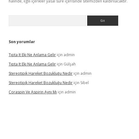
halinde, ilgili içerikler yasal süre içerisinde sitemizden kaldırılacaktır.
Arama
Son yorumlar
Tıpta It Eki Ne Anlama Gelir
için
admin
Tıpta It Eki Ne Anlama Gelir
için
Gülşah
Stereotipik Hareket Bozukluğu Nedir
için
admin
Stereotipik Hareket Bozukluğu Nedir
için
Sibel
Coraspin Ve Aspirin Aynı Mı
için
admin