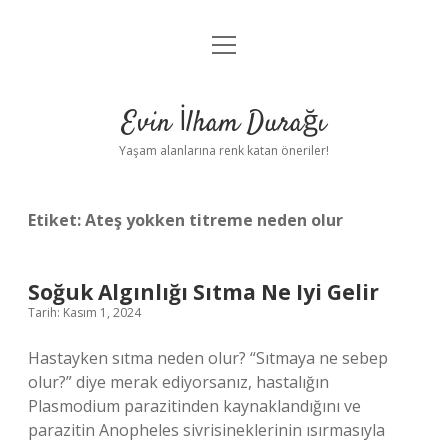
menüyü
Anasayfa
aç
Gizlilik Politikası
Evin İlham Durağı
Yasal Uyarı
Yaşam alanlarına renk katan öneriler!
Hakkımızda
Etiket:
Ateş yokken titreme neden olur
Soğuk Algınlığı Sıtma Ne Iyi Gelir
Tarih: Kasım 1, 2024
Hastayken sıtma neden olur? “Sıtmaya ne sebep
olur?” diye merak ediyorsanız, hastalığın
Plasmodium parazitinden kaynaklandığını ve
parazitin Anopheles sivrisineklerinin ısırmasıyla