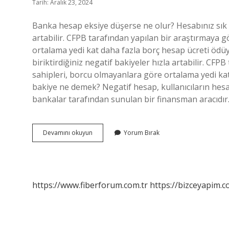
Tarih: Aralık 23, 2024
Banka hesap eksiye düşerse ne olur? Hesabınız sık sık
artabilir. CFPB tarafından yapılan bir araştırmaya 
ortalama yedi kat daha fazla borç hesap ücreti ödüy
biriktirdiğiniz negatif bakiyeler hızla artabilir. CF
sahipleri, borcu olmayanlara göre ortalama yedi ka
bakiye ne demek? Negatif hesap, kullanıcıların hes
bankalar tarafından sunulan bir finansman aracıdır. 
Banka
Devamını okuyun
Yorum Bırak
Hesabı
Neden
Eksiye
Düşer
https://www.fiberforum.com.tr
https://bizceyapim.c