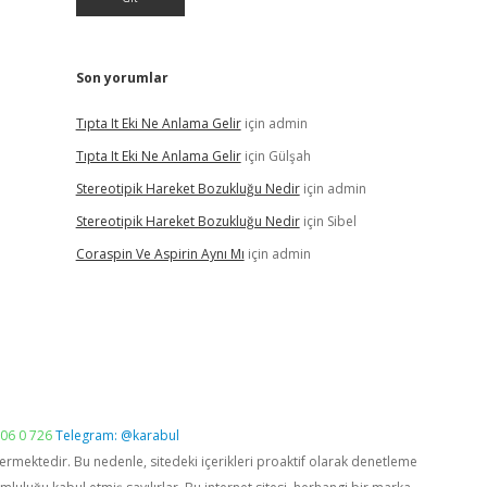
Son yorumlar
Tıpta It Eki Ne Anlama Gelir
için
admin
Tıpta It Eki Ne Anlama Gelir
için
Gülşah
Stereotipik Hareket Bozukluğu Nedir
için
admin
Stereotipik Hareket Bozukluğu Nedir
için
Sibel
Coraspin Ve Aspirin Aynı Mı
için
admin
06 0 726
Telegram: @karabul
vermektedir. Bu nedenle, sitedeki içerikleri proaktif olarak denetleme