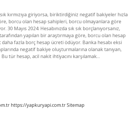
 kırmızıya giriyorsa, biriktirdiğiniz negatif bakiyeler hızla
göre, borcu olan hesap sahipleri, borcu olmayanlara göre
or. 30 Mayıs 2024: Hesabınızda sık sık borçlanıyorsanız,
PB tarafından yapılan bir araştırmaya göre, borcu olan hesap
t daha fazla borç hesap ücreti ödüyor. Banka hesabı eksi
aplarında negatif bakiye oluşturmalarına olanak tanıyan,
Bu tür hesap, acil nakit ihtiyacını karşılamak…
om.tr
https://yapkuryapi.com.tr
Sitemap