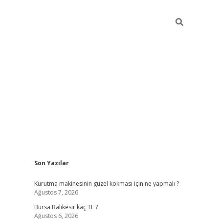
Sidebar
Son Yazılar
vd.casino
Kurutma makinesinin güzel kokması için ne yapmalı ?
Ağustos 7, 2026
Bursa Balıkesir kaç TL ?
Ağustos 6, 2026