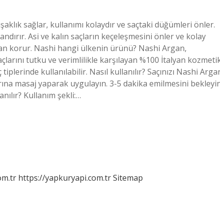
aklık sağlar, kullanımı kolaydır ve saçtaki düğümleri önler.
andırır. Asi ve kalın saçların keçeleşmesini önler ve kolay
ndan korur. Nashi hangi ülkenin ürünü? Nashi Argan,
yaçlarını tutku ve verimlilikle karşılayan %100 İtalyan kozmeti
tiplerinde kullanılabilir. Nasıl kullanılır? Saçınızı Nashi Arga
arına masaj yaparak uygulayın. 3-5 dakika emilmesini bekleyi
anılır? Kullanım şekli:…
om.tr
https://yapkuryapi.com.tr
Sitemap