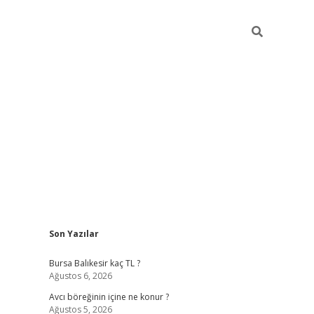
Sidebar
Son Yazılar
vd.casino
Bursa Balıkesir kaç TL ?
Ağustos 6, 2026
Avcı böreğinin içine ne konur ?
Ağustos 5, 2026