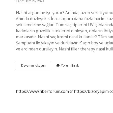
Tarih: Ekim 28, 2024
Nashi argan ne işe yarar? Anında, uzun süreli yumuş
Anında düzleştirir. İnce saçlara daha fazla hacim kaz
şekillendirme sağlar. Tüm saç tiplerini UV ışınları
kadınların güzellik isteklerini dinleyen, onların ihti
markasıdır. Nashi saç kremi nasıl kullanılır? Tüm saç 
Şampuanı ile yıkayın ve durulayın. Saçın boy ve uçl
ve ardından durulayın. Nashi filler therapy nasıl kull
Nashi
Devamını okuyun
Yorum Bırak
Bakım
Nedir
https://www.fiberforum.com.tr
https://bizceyapim.c