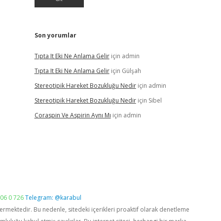
Son yorumlar
Tıpta It Eki Ne Anlama Gelir
için
admin
Tıpta It Eki Ne Anlama Gelir
için
Gülşah
Stereotipik Hareket Bozukluğu Nedir
için
admin
Stereotipik Hareket Bozukluğu Nedir
için
Sibel
Coraspin Ve Aspirin Aynı Mı
için
admin
06 0 726
Telegram: @karabul
vermektedir. Bu nedenle, sitedeki içerikleri proaktif olarak denetleme