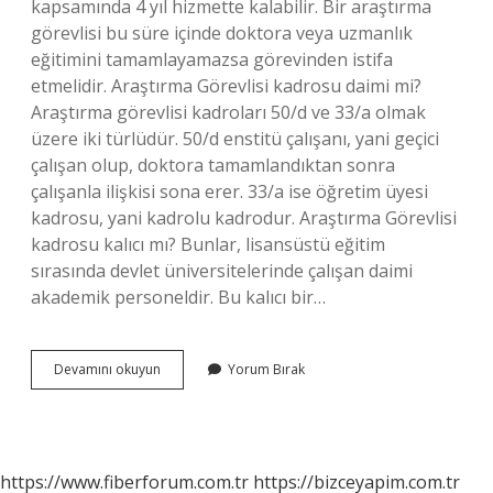
kapsamında 4 yıl hizmette kalabilir. Bir araştırma
görevlisi bu süre içinde doktora veya uzmanlık
eğitimini tamamlayamazsa görevinden istifa
etmelidir. Araştırma Görevlisi kadrosu daimi mi?
Araştırma görevlisi kadroları 50/d ve 33/a olmak
üzere iki türlüdür. 50/d enstitü çalışanı, yani geçici
çalışan olup, doktora tamamlandıktan sonra
çalışanla ilişkisi sona erer. 33/a ise öğretim üyesi
kadrosu, yani kadrolu kadrodur. Araştırma Görevlisi
kadrosu kalıcı mı? Bunlar, lisansüstü eğitim
sırasında devlet üniversitelerinde çalışan daimi
akademik personeldir. Bu kalıcı bir…
Araştırma
Devamını okuyun
Yorum Bırak
Görevlisi
Kadrosu
Kaç
Yıl
https://www.fiberforum.com.tr
https://bizceyapim.com.tr