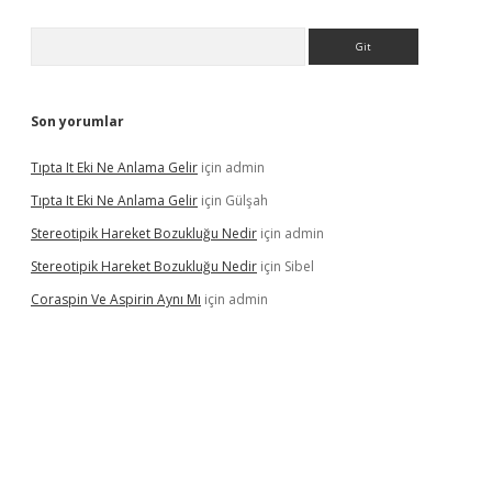
Arama
Son yorumlar
Tıpta It Eki Ne Anlama Gelir
için
admin
Tıpta It Eki Ne Anlama Gelir
için
Gülşah
Stereotipik Hareket Bozukluğu Nedir
için
admin
Stereotipik Hareket Bozukluğu Nedir
için
Sibel
Coraspin Ve Aspirin Aynı Mı
için
admin
d.casino