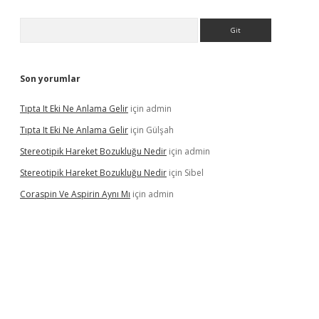
Arama
Son yorumlar
Tıpta It Eki Ne Anlama Gelir
için
admin
Tıpta It Eki Ne Anlama Gelir
için
Gülşah
Stereotipik Hareket Bozukluğu Nedir
için
admin
Stereotipik Hareket Bozukluğu Nedir
için
Sibel
Coraspin Ve Aspirin Aynı Mı
için
admin
ino