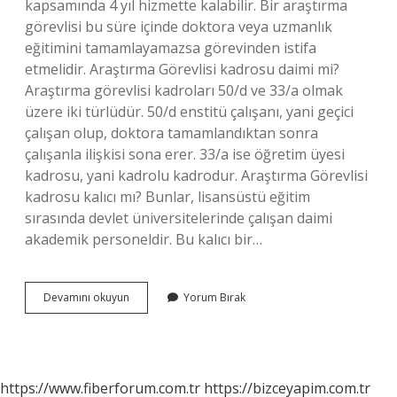
kapsamında 4 yıl hizmette kalabilir. Bir araştırma
görevlisi bu süre içinde doktora veya uzmanlık
eğitimini tamamlayamazsa görevinden istifa
etmelidir. Araştırma Görevlisi kadrosu daimi mi?
Araştırma görevlisi kadroları 50/d ve 33/a olmak
üzere iki türlüdür. 50/d enstitü çalışanı, yani geçici
çalışan olup, doktora tamamlandıktan sonra
çalışanla ilişkisi sona erer. 33/a ise öğretim üyesi
kadrosu, yani kadrolu kadrodur. Araştırma Görevlisi
kadrosu kalıcı mı? Bunlar, lisansüstü eğitim
sırasında devlet üniversitelerinde çalışan daimi
akademik personeldir. Bu kalıcı bir…
Araştırma
Devamını okuyun
Yorum Bırak
Görevlisi
Kadrosu
Kaç
Yıl
https://www.fiberforum.com.tr
https://bizceyapim.com.tr