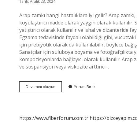
Tarih: Aralık 23, 2024
Arap zamkı hangi hastalıklara iyi gelir? Arap zamkı, 
koyulaştırıcı madde olarak yaygın olarak kullanılır. S
yatıştırıcı olarak kullanılır ve ishal ve dizanteride fa
Egzama tedavisinde faydalı olabildiği gibi, vücuttaki
için prebiyotik olarak da kullanılabilir, böylece bağı
Sanatçılar için suluboya boyama ve fotoğrafçılıkta 
kompozisyonlarda bağlayıcı olarak kullanılır. Arap z
ve süspansiyon veya viskozite arttırıcı…
Arap
Devamını okuyun
Yorum Bırak
Zamkı
Bağırsaklara
Iyi
Gelir
Mi
https://www.fiberforum.com.tr
https://bizceyapim.c