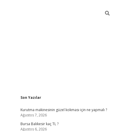
Sidebar
Son Yazılar
vd.casino
Kurutma makinesinin güzel kokması için ne yapmalı ?
Ağustos 7, 2026
Bursa Balıkesir kaç TL ?
Ağustos 6, 2026