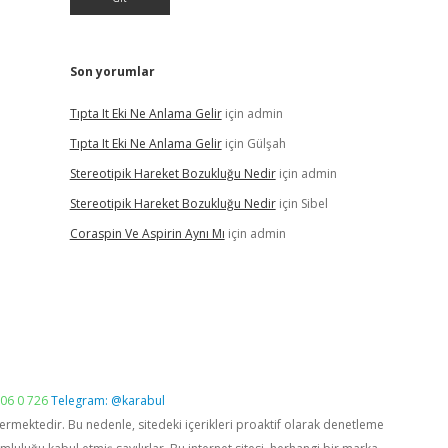
Son yorumlar
Tıpta It Eki Ne Anlama Gelir
için
admin
Tıpta It Eki Ne Anlama Gelir
için
Gülşah
Stereotipik Hareket Bozukluğu Nedir
için
admin
Stereotipik Hareket Bozukluğu Nedir
için
Sibel
Coraspin Ve Aspirin Aynı Mı
için
admin
06 0 726
Telegram: @karabul
vermektedir. Bu nedenle, sitedeki içerikleri proaktif olarak denetleme