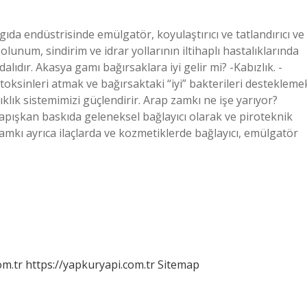
gıda endüstrisinde emülgatör, koyulaştırıcı ve tatlandırıcı ve
olunum, sindirim ve idrar yollarının iltihaplı hastalıklarında
ydalıdır. Akasya gamı bağırsaklara iyi gelir mi? -Kabızlık. -
 toksinleri atmak ve bağırsaktaki “iyi” bakterileri destekleme
şıklık sistemimizi güçlendirir. Arap zamkı ne işe yarıyor?
yapışkan baskıda geleneksel bağlayıcı olarak ve piroteknik
amkı ayrıca ilaçlarda ve kozmetiklerde bağlayıcı, emülgatör
om.tr
https://yapkuryapi.com.tr
Sitemap