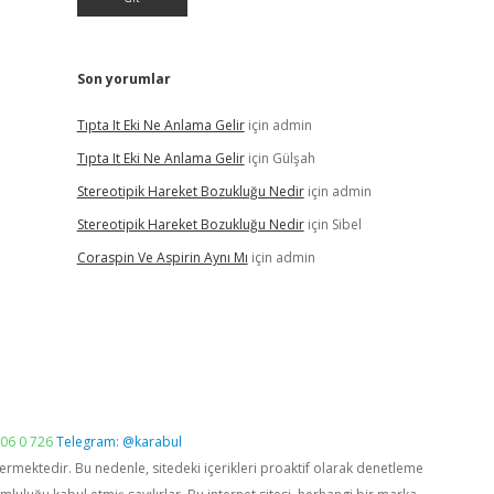
Son yorumlar
Tıpta It Eki Ne Anlama Gelir
için
admin
Tıpta It Eki Ne Anlama Gelir
için
Gülşah
Stereotipik Hareket Bozukluğu Nedir
için
admin
Stereotipik Hareket Bozukluğu Nedir
için
Sibel
Coraspin Ve Aspirin Aynı Mı
için
admin
06 0 726
Telegram: @karabul
vermektedir. Bu nedenle, sitedeki içerikleri proaktif olarak denetleme