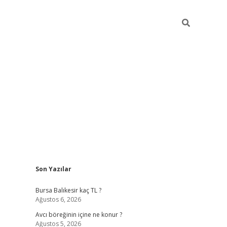
Sidebar
Son Yazılar
vd.casino
Bursa Balıkesir kaç TL ?
Ağustos 6, 2026
Avcı böreğinin içine ne konur ?
Ağustos 5, 2026