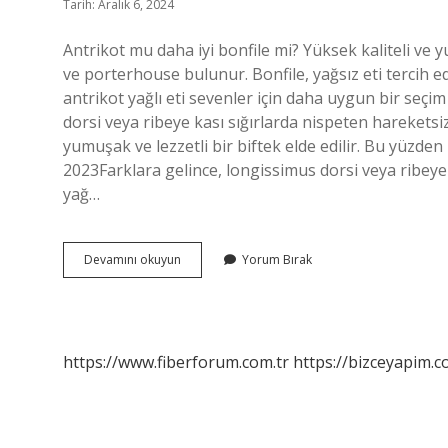
Tarih: Aralık 6, 2024
Antrikot mu daha iyi bonfile mi? Yüksek kaliteli ve 
ve porterhouse bulunur. Bonfile, yağsız eti tercih ed
antrikot yağlı eti sevenler için daha uygun bir seçim
dorsi veya ribeye kası sığırlarda nispeten hareketsiz
yumuşak ve lezzetli bir biftek elde edilir. Bu yüzden
2023Farklara gelince, longissimus dorsi veya ribeye k
yağ…
Antrikot
Devamını okuyun
Yorum Bırak
Neden
Lezzetli
https://www.fiberforum.com.tr
https://bizceyapim.c