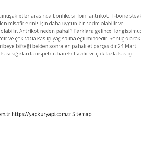
yumuşak etler arasında bonfile, sirloin, antrikot, T-bone stea
en misafirleriniz için daha uygun bir seçim olabilir ve
 olabilir. Antrikot neden pahalı? Farklara gelince, longissimu
dir ve çok fazla kas içi yağ salma eğilimindedir. Sonuç olarak
 ribeye bifteği belden sonra en pahalı et parçasıdır.24 Mart
ası sığırlarda nispeten hareketsizdir ve çok fazla kas içi
om.tr
https://yapkuryapi.com.tr
Sitemap