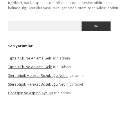
içerikleri,
backlinkpanelicomtr@gmail.com
adresine bildirmeniz
halinde, ilgili içerikler yasal süre içerisinde sitemizden kaldırılacaktır.
Arama
Son yorumlar
Tıpta It Eki Ne Anlama Gelir
için
admin
Tıpta It Eki Ne Anlama Gelir
için
Gülşah
Stereotipik Hareket Bozukluğu Nedir
için
admin
Stereotipik Hareket Bozukluğu Nedir
için
Sibel
Coraspin Ve Aspirin Aynı Mı
için
admin