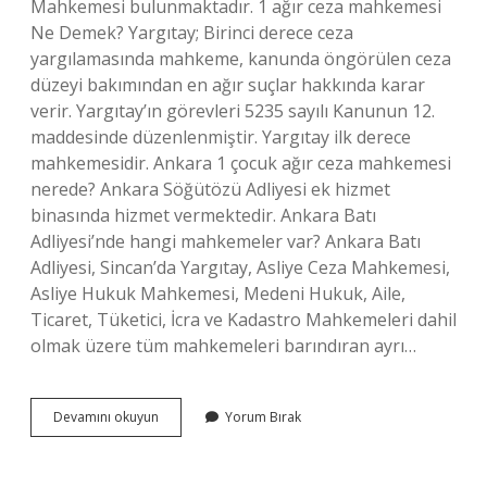
Mahkemesi bulunmaktadır. 1 ağır ceza mahkemesi
Ne Demek? Yargıtay; Birinci derece ceza
yargılamasında mahkeme, kanunda öngörülen ceza
düzeyi bakımından en ağır suçlar hakkında karar
verir. Yargıtay’ın görevleri 5235 sayılı Kanunun 12.
maddesinde düzenlenmiştir. Yargıtay ilk derece
mahkemesidir. Ankara 1 çocuk ağır ceza mahkemesi
nerede? Ankara Söğütözü Adliyesi ek hizmet
binasında hizmet vermektedir. Ankara Batı
Adliyesi’nde hangi mahkemeler var? Ankara Batı
Adliyesi, Sincan’da Yargıtay, Asliye Ceza Mahkemesi,
Asliye Hukuk Mahkemesi, Medeni Hukuk, Aile,
Ticaret, Tüketici, İcra ve Kadastro Mahkemeleri dahil
olmak üzere tüm mahkemeleri barındıran ayrı…
Ankara
Devamını okuyun
Yorum Bırak
1
Ağır
Ceza