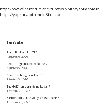
Mahkemesi
Nerede
https://www.fiberforum.com.tr
https://bizceyapim.com.tr
https://yapkuryapi.com.tr
Sitemap
Sidebar
Son Yazılar
Bursa Balıkesir kaç TL ?
Ağustos 6, 2026
Avcı böreğinin içine ne konur ?
Ağustos 5, 2026
6 parmak hangi sendrom ?
Ağustos 3, 2026
Tuz Gölü’nün derinliği ne kadar ?
Temmuz 29, 2026
Karbondioksit kan yoluyla nasıl taşınır ?
Temmuz 25, 2026