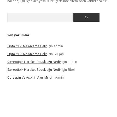
halinde, ilgili içerikler yasal süre içerisinde sitemizden kaldırılacaktır.
Arama
Son yorumlar
Tıpta It Eki Ne Anlama Gelir
için
admin
Tıpta It Eki Ne Anlama Gelir
için
Gülşah
Stereotipik Hareket Bozukluğu Nedir
için
admin
Stereotipik Hareket Bozukluğu Nedir
için
Sibel
Coraspin Ve Aspirin Aynı Mı
için
admin