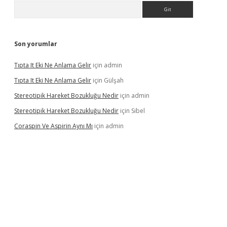
Arama
Son yorumlar
Tıpta It Eki Ne Anlama Gelir
için
admin
Tıpta It Eki Ne Anlama Gelir
için
Gülşah
Stereotipik Hareket Bozukluğu Nedir
için
admin
Stereotipik Hareket Bozukluğu Nedir
için
Sibel
Coraspin Ve Aspirin Aynı Mı
için
admin
d.casino