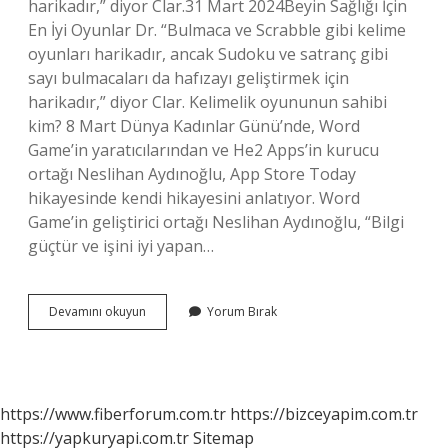
harikadır,” diyor Clar.31 Mart 2024Beyin Sağlığı İçin
En İyi Oyunlar Dr. “Bulmaca ve Scrabble gibi kelime
oyunları harikadır, ancak Sudoku ve satranç gibi
sayı bulmacaları da hafızayı geliştirmek için
harikadır,” diyor Clar. Kelimelik oyununun sahibi
kim? 8 Mart Dünya Kadınlar Günü’nde, Word
Game’in yaratıcılarından ve He2 Apps’in kurucu
ortağı Neslihan Aydınoğlu, App Store Today
hikayesinde kendi hikayesini anlatıyor. Word
Game’in geliştirici ortağı Neslihan Aydınoğlu, “Bilgi
güçtür ve işini iyi yapan…
Kelimelik
Devamını okuyun
Yorum Bırak
Oyunu
Faydalı
Mı
https://www.fiberforum.com.tr
https://bizceyapim.com.tr
https://yapkuryapi.com.tr
Sitemap