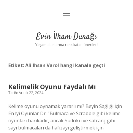
menüyü
Anasayfa
aç
Gizlilik Politikası
Evin İlham Durağı
Yasal Uyarı
Yaşam alanlarına renk katan öneriler!
Hakkımızda
Etiket:
Ali İhsan Varol hangi kanala geçti
Kelimelik Oyunu Faydalı Mı
Tarih: Aralık 22, 2024
Kelime oyunu oynamak yararlı mı? Beyin Sağlığı İçin
En İyi Oyunlar Dr. “Bulmaca ve Scrabble gibi kelime
oyunları harikadır, ancak Sudoku ve satranç gibi
sayı bulmacaları da hafızayı geliştirmek için