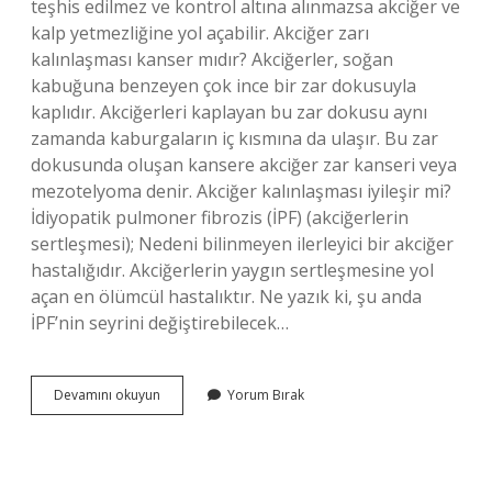
teşhis edilmez ve kontrol altına alınmazsa akciğer ve
kalp yetmezliğine yol açabilir. Akciğer zarı
kalınlaşması kanser mıdır? Akciğerler, soğan
kabuğuna benzeyen çok ince bir zar dokusuyla
kaplıdır. Akciğerleri kaplayan bu zar dokusu aynı
zamanda kaburgaların iç kısmına da ulaşır. Bu zar
dokusunda oluşan kansere akciğer zar kanseri veya
mezotelyoma denir. Akciğer kalınlaşması iyileşir mi?
İdiyopatik pulmoner fibrozis (İPF) (akciğerlerin
sertleşmesi); Nedeni bilinmeyen ilerleyici bir akciğer
hastalığıdır. Akciğerlerin yaygın sertleşmesine yol
açan en ölümcül hastalıktır. Ne yazık ki, şu anda
İPF’nin seyrini değiştirebilecek…
Akciğer
Devamını okuyun
Yorum Bırak
Zarının
Kalınlaşması
Ne
Anlama