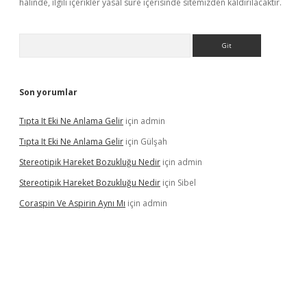
halinde, ilgili içerikler yasal süre içerisinde sitemizden kaldırılacaktır.
Arama
Son yorumlar
Tıpta It Eki Ne Anlama Gelir
için
admin
Tıpta It Eki Ne Anlama Gelir
için
Gülşah
Stereotipik Hareket Bozukluğu Nedir
için
admin
Stereotipik Hareket Bozukluğu Nedir
için
Sibel
Coraspin Ve Aspirin Aynı Mı
için
admin